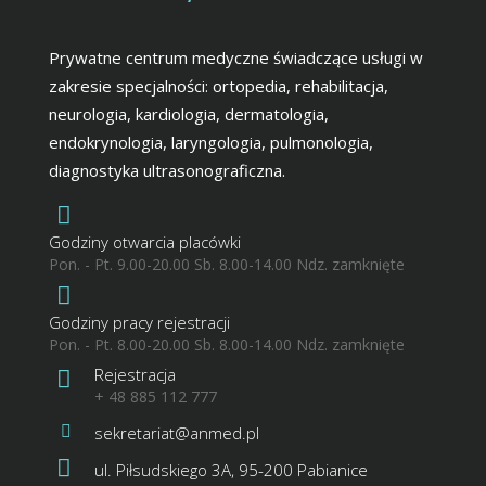
Prywatne centrum medyczne świadczące usługi w
zakresie specjalności: ortopedia, rehabilitacja,
neurologia, kardiologia, dermatologia,
endokrynologia, laryngologia, pulmonologia,
diagnostyka ultrasonograficzna.
Godziny otwarcia placówki
Pon. - Pt. 9.00-20.00 Sb. 8.00-14.00 Ndz. zamknięte
Godziny pracy rejestracji
Pon. - Pt. 8.00-20.00 Sb. 8.00-14.00 Ndz. zamknięte
Rejestracja
+ 48 885 112 777
sekretariat@anmed.pl
ul. Piłsudskiego 3A, 95-200 Pabianice