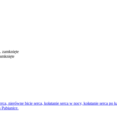
epcją.
 ortopedia, rehabilitacja, neurologia, kardiologia, dermatologia, end
z. zamknięte
zamknięte