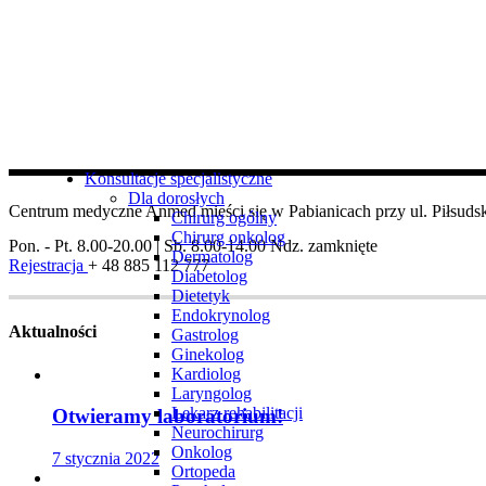
Konsultacje specjalistyczne
Dla dorosłych
Centrum medyczne Anmed mieści się w Pabianicach przy ul. Piłsudsk
Chirurg ogólny
Chirurg onkolog
Pon. - Pt. 8.00-20.00 | Sb. 8.00-14.00
Ndz. zamknięte
Dermatolog
Rejestracja
+ 48 885 112 777
Diabetolog
Dietetyk
Endokrynolog
Aktualności
Gastrolog
Ginekolog
Kardiolog
Laryngolog
Lekarz rehabilitacji
Otwieramy laboratorium!
Neurochirurg
Onkolog
7 stycznia 2022
Ortopeda