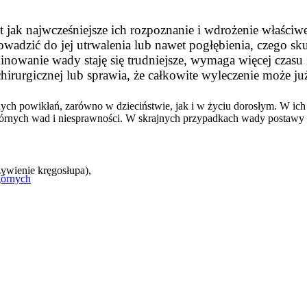
 jak najwcześniejsze ich rozpoznanie i wdrożenie właściwe
adzić do jej utrwalenia lub nawet pogłębienia, czego sku
owanie wady staję się trudniejsze, wymaga więcej czasu i
chirurgicznej lub sprawia, że całkowite wyleczenie może j
ch powikłań, zarówno w dzieciństwie, jak i w życiu dorosłym. W ich
wtórnych wad i niesprawności. W skrajnych przypadkach wady postawy
zywienie kręgosłupa),
górnych