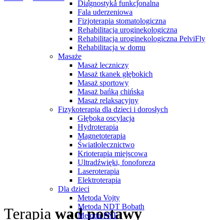
Diagnostyka funkcjonalna
Fala uderzeniowa
Fizjoterapia stomatologiczna
Rehabilitacja uroginekologiczna
Rehabilitacja uroginekologiczna PelviFly
Rehabilitacja w domu
Masaże
Masaż leczniczy
Masaż tkanek głębokich
Masaż sportowy
Masaż bańką chińską
Masaż relaksacyjny
Fizykoterapia dla dzieci i dorosłych
Głęboka oscylacja
Hydroterapia
Magnetoterapia
Światłolecznictwo
Krioterapia miejscowa
Ultradźwięki, fonoforeza
Laseroterapia
Elektroterapia
Dla dzieci
Metoda Vojty
Metoda NDT Bobath
Terapia
wad postawy
Metoda PNF