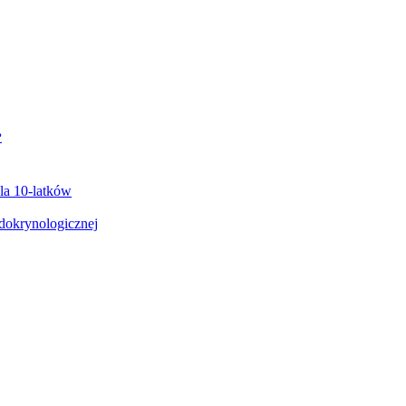
?
dla 10-latków
ndokrynologicznej