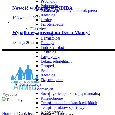
Psycholog
Pulmonolog
Nowość w Anmed – INDIBA
Poradnia profilaktyki chorób piersi
Radiolog
19 kwietnia 2022
Urolog
Fizjoterapeuta
Dla dzieci
Wyjątkowy prezent na Dzień Mamy!
Chirurg
Dermatolog
23 maja 2022
Dietetyk
Endokrynolog
Gastrolog
Laryngolog
Lekarz rehabilitacji
Ortopeda
Pediatra
Radiolog
Fizjoterapeuta
Rehabilitacja
Dla dorosłych
Sucha igłoterapia z terapią manualną
Kinesiotaping
Terapia manualna tkanek miękkich
Terapia wad postawy
Terapia punktów spustowych
Kinezyterapia
Home
/
Dla dzieci
/
Terapia wad postawy