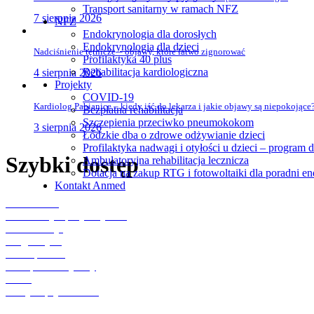
Transport sanitarny w ramach NFZ
7 sierpnia 2026
NFZ
Endokrynologia dla dorosłych
Endokrynologia dla dzieci
Nadciśnienie tętnicze – objawy, które łatwo zignorować
Profilaktyka 40 plus
Rehabilitacja kardiologiczna
4 sierpnia 2026
Projekty
COVID-19
Kardiolog Pabianice – kiedy iść do lekarza i jakie objawy są niepokojące
Bezpłatna rehabilitacja
Szczepienia przeciwko pneumokokom
3 sierpnia 2026
Łódzkie dba o zdrowe odżywianie dzieci
Profilaktyka nadwagi i otyłości u dzieci – program 
Szybki dostęp
Ambulatoryjna rehabilitacja lecznicza
Dotacja na zakup RTG i fotowoltaiki dla poradni e
Kontakt Anmed
Aktualności
Konsultacje specjalistyczne
Rehabilitacja
Diagnostyka
Punkt pobrań
Transport medyczny
O nas
Polityka prywatności