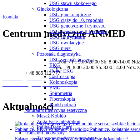
Masz pytania? Skontaktuj się z naszą rec
USG stawu skokowego
Ginekologiczna
USG ginekologiczne
Kontakt
USG ciąży do 10. tygodnia
USG genetyczne I trymestru
Centrum medyczne ANMED
USG genetyczne II trymestru
USG III trymestru
USG owulacyjne
USG piersi
Prywatne centrum medyczne świadczące usługi w zakresie specjalności:
Pozostała diagnostyka
ultrasonograficzna.
USG serca/Echo serca
Godziny otwarcia placówki
Pon. - Pt. 9.00-20.00 Sb. 8.00-14.00 Nd
EKG
Godziny pracy rejestracji
Pon. - Pt. 8.00-20.00 Sb. 8.00-14.00 Ndz. 
Holter EKG
Rejestracja
+ 48 885 112 777
Gastroskopia
sekretariat@anmed.pl
Kolonoskopia
ul. Piłsudskiego 3A, 95-200 Pabianice
EMG
Spirometria
Fiberoskopia
Aktualności
Punkt pobrań
Naturalna medycyna estetyczna
Masaż Kobido
Zoga Face Integration
Indiba Deep Care
Transport medyczny
Transport medyczny prywatny
Kołatanie serca – czy jest groźne i kiedy zgłosić się do kardiologa?