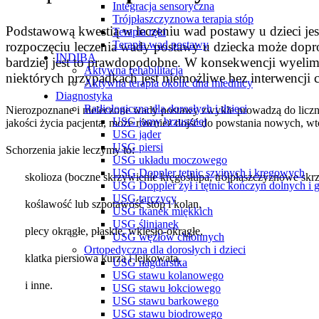
Integracja sensoryczna
Trójpłaszczyznowa terapia stóp
Podstawową kwestią w leczeniu wad postawy u dzieci jest
Terapia ręki
Terapia wad postawy
rozpoczęciu leczenia wady postawy u dziecka może doprow
INDIBA
bardziej jest to prawdopodobne. W konsekwencji wyelimin
Aktywna rehabilitacja
niektórych przypadkach jest niemożliwe bez interwencji 
Aktywna terapia okolic dna miednicy
Diagnostyka
Radiologiczna dla dorosłych i dzieci
Nierozpoznane i nieleczone wady postawy zwykle prowadzą do liczny
USG jamy brzusznej
jakości życia pacjenta, może również dojść do powstania nowych, 
USG jąder
USG piersi
Schorzenia jakie leczymy to:
USG układu moczowego
USG Doppler tętnic szyjnych i kręgowych
skolioza (boczne skrzywienie kręgosłupa, trójpłaszczyznowe skr
USG Doppler żył i tętnic kończyn dolnych i 
USG tarczycy
koślawość lub szpotawość stóp i kolan,
USG tkanek miękkich
USG ślinianek
plecy okrągłe, płaskie, wklęsło-okrągłe,
USG węzłów chłonnych
Ortopedyczna dla dorosłych i dzieci
klatka piersiowa kurza i lejkowata,
USG nagdarstka
USG stawu kolanowego
i inne.
USG stawu łokciowego
USG stawu barkowego
USG stawu biodrowego