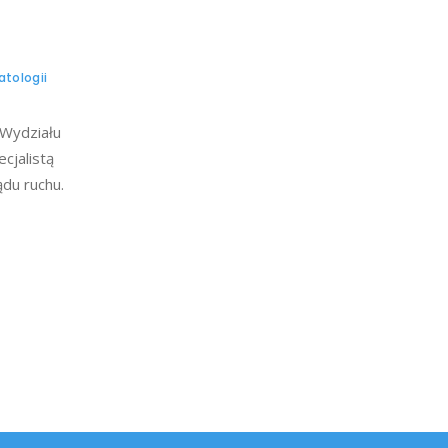
atologii
 Wydziału
cjalistą
ądu ruchu.