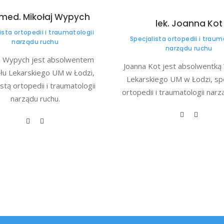
.med. Mikołaj Wypych
lek. Joanna Kot
ista ortopedii i traumatologii
Specjalista ortopedii i traum
narządu ruchu
narządu ruchu
j Wypych jest absolwentem
Joanna Kot jest absolwentką
łu Lekarskiego UM w Łodzi,
Lekarskiego UM w Łodzi, spe
istą ortopedii i traumatologii
ortopedii i traumatologii narz
narządu ruchu.