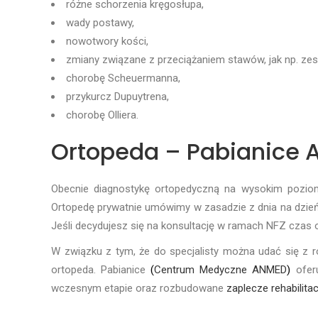
różne schorzenia kręgosłupa,
wady postawy,
nowotwory kości,
zmiany związane z przeciążaniem stawów, jak np. zesp
chorobę Scheuermanna,
przykurcz Dupuytrena,
chorobę Olliera.
Ortopeda – Pabianice 
Obecnie diagnostykę ortopedyczną na wysokim poziomi
Ortopedę prywatnie umówimy w zasadzie z dnia na dzień,
Jeśli decydujesz się na konsultację w ramach NFZ czas 
W związku z tym, że do specjalisty można udać się z 
ortopeda. Pabianice
(
Centrum Medyczne ANMED
)
oferu
wczesnym etapie oraz rozbudowane
zaplecze rehabilita