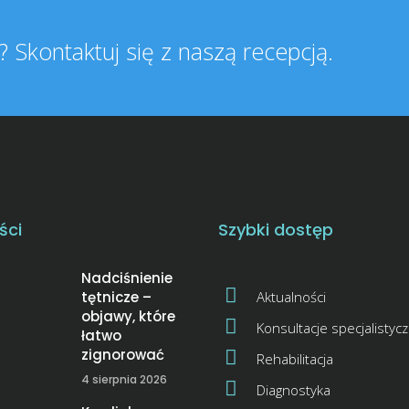
 Skontaktuj się z naszą recepcją.
ści
Szybki dostęp
Nadciśnienie
tętnicze –
Aktualności
objawy, które
Konsultacje specjalistyc
łatwo
zignorować
Rehabilitacja
4 sierpnia 2026
Diagnostyka