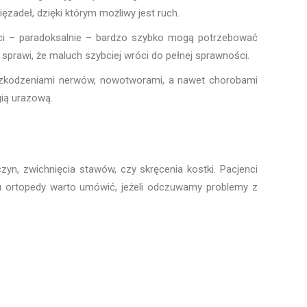
ięzadeł, dzięki którym możliwy jest ruch.
jenci – paradoksalnie – bardzo szybko mogą potrzebować
 sprawi, że maluch szybciej wróci do pełnej sprawności.
 uszkodzeniami nerwów, nowotworami, a nawet chorobami
gią urazową.
zyn, zwichnięcia stawów, czy skręcenia kostki. Pacjenci
 u ortopedy warto umówić, jeżeli odczuwamy problemy z