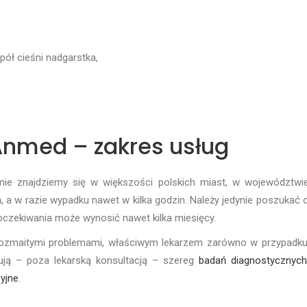
ół cieśni nadgarstka,
Anmed – zakres usług
e znajdziemy się w większości polskich miast, w województwie 
 a w razie wypadku nawet w kilka godzin. Należy jedynie poszukać 
oczekiwania może wynosić nawet kilka miesięcy.
rozmaitymi problemami, właściwym lekarzem zarówno w przypadku 
ją – poza lekarską konsultacją – szereg
badań diagnostycznyc
cyjne
.