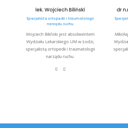
lek. Wojciech Biliński
dr n
Specjalista ortopedii i traumatologii
Specjal
narządu ruchu
Wojciech Biliński jest absolwentem
Mikoła
Wydziału Lekarskiego UM w Łodzi,
Wydzia
specjalistą ortopedii i traumatologii
specjal
narządu ruchu.