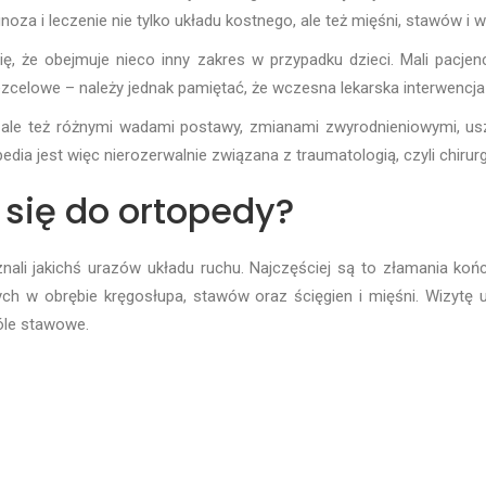
gnoza i leczenie nie tylko układu kostnego, ale też mięśni, stawów i w
 się, że obejmuje nieco inny zakres w przypadku dzieci. Mali pac
ezcelowe – należy jednak pamiętać, że wczesna lekarska interwencja
w, ale też różnymi wadami postawy, zmianami zwyrodnieniowymi,
ia jest więc nierozerwalnie związana z traumatologią, czyli chirur
się do ortopedy?
ali jakichś urazów układu ruchu. Najczęściej są to złamania końc
ych w obrębie kręgosłupa, stawów oraz ścięgien i mięśni. Wizytę
óle stawowe.