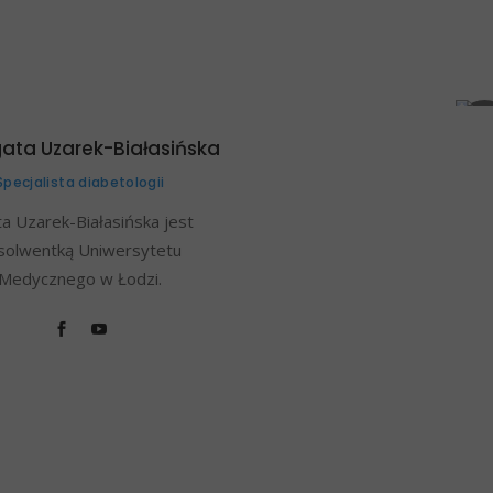
gata Uzarek-Białasińska
Specjalista diabetologii
a Uzarek-Białasińska jest
solwentką Uniwersytetu
Medycznego w Łodzi.
 Skontaktuj się z naszą recepcją.