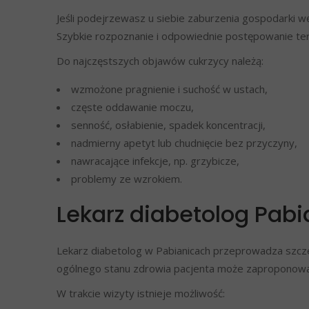
Jeśli podejrzewasz u siebie zaburzenia gospodarki wę
Szybkie rozpoznanie i odpowiednie postępowanie tera
Do najczęstszych objawów cukrzycy należą:
wzmożone pragnienie i suchość w ustach,
częste oddawanie moczu,
senność, osłabienie, spadek koncentracji,
nadmierny apetyt lub chudnięcie bez przyczyny,
nawracające infekcje, np. grzybicze,
problemy ze wzrokiem.
Lekarz diabetolog Pabi
Lekarz diabetolog w Pabianicach przeprowadza szczeg
ogólnego stanu zdrowia pacjenta może zaproponować le
W trakcie wizyty istnieje możliwość: