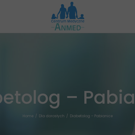
etolog – Pabi
Home
/
Dla dorosłych
/
Diabetolog – Pabianice