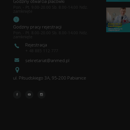
Godziny otwarcia placówki
Pon. - Pt. 9.00-20.00 Sb. 8.00-14.00 Ndz.
zamknięte
Godziny pracy rejestracji
Pon. - Pt. 8.00-20.00 Sb. 8.00-14.00 Ndz.
zamknięte
Rejestracja
+ 48 885 112 777
sekretariat@anmed.pl
ul. Piłsudskiego 3A, 95-200 Pabianice