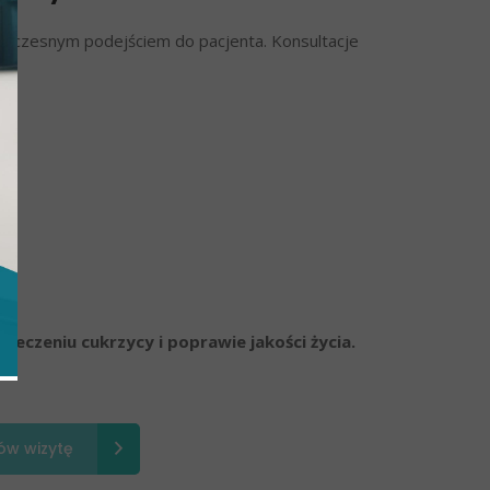
owoczesnym podejściem do pacjenta. Konsultacje
czeniu cukrzycy i poprawie jakości życia.
w wizytę