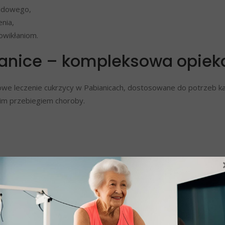
ipidowego,
enia,
owikłaniom.
bianice – kompleksowa opie
 leczenie cukrzycy w Pabianicach, dostosowane do potrzeb ka
nim przebiegiem choroby.
cy Pabianice – dlaczego wa