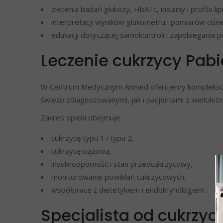
zlecenia badań glukozy, HbA1c, insuliny i profilu l
interpretacji wyników glukometru i pomiarów ciśni
edukacji dotyczącej samokontroli i zapobiegania p
Leczenie cukrzycy Pa
W Centrum Medycznym Anmed oferujemy kompleksowe
świeżo zdiagnozowanymi, jak i pacjentami z wielolet
Zakres opieki obejmuje:
cukrzycę typu 1 i typu 2,
cukrzycę ciążową,
insulinooporność i stan przedcukrzycowy,
monitorowanie powikłań cukrzycowych,
współpracę z dietetykiem i endokrynologiem.
Specjalista od cukrzy