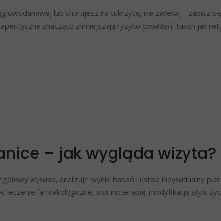
glowodanowej lub chorujesz na cukrzycę, nie zwlekaj – zapisz się
peutyczne znacząco zmniejszają ryzyko powikłań, takich jak reti
anice – jak wygląda wizyta?
ółowy wywiad, analizuje wyniki badań i ustala indywidualny plan 
czenie farmakologiczne, insulinoterapię, modyfikację stylu życi