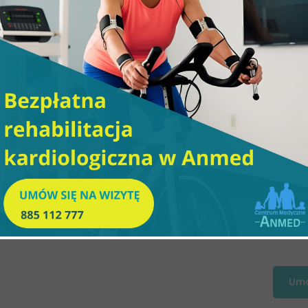
rz z doświadczeniem klinicznym, który łączy wiedzę medyczną z n
cią wykonania badań na miejscu.
bierają Anmed?
a,
watnie w Centrum Medycznym Anmed to skuteczna pomoc w le
ę przez nasz system online.
Umó