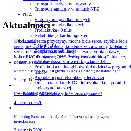
Transport medyczny prywatny
ul. Piłsudskiego 3A, 95-200 Pabianice
Transport sanitarny w ramach NFZ
NFZ
Endokrynologia dla dorosłych
Aktualności
Endokrynologia dla dzieci
Profilaktyka 40 plus
Rehabilitacja kardiologiczna
Projekty
COVID-19
Bezpłatna rehabilitacja
Szczepienia przeciwko pneumokokom
Łódzkie dba o zdrowe odżywianie dzieci
Profilaktyka nadwagi i otyłości u dzieci – program d
Kołatanie serca – czy jest groźne i kiedy zgłosić się do kardiologa?
latków
Ambulatoryjna rehabilitacja lecznicza
7 sierpnia 2026
Dotacja na zakup RTG i fotowoltaiki dla poradni
endokrynologicznej
Kontakt Anmed
Nadciśnienie tętnicze – objawy, które łatwo zignorować
4 sierpnia 2026
Kardiolog Pabianice – kiedy iść do lekarza i jakie objawy są
niepokojące?
3 sierpnia 2026