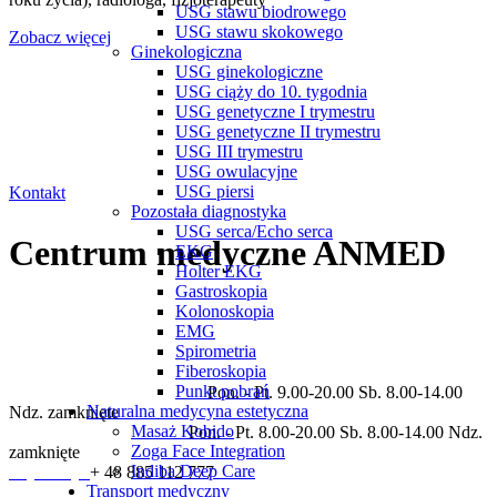
USG stawu biodrowego
USG stawu skokowego
Zobacz więcej
Ginekologiczna
USG ginekologiczne
Masz pytania? Skontaktuj się z naszą
USG ciąży do 10. tygodnia
USG genetyczne I trymestru
USG genetyczne II trymestru
recepcją.
USG III trymestru
USG owulacyjne
USG piersi
Kontakt
Pozostała diagnostyka
USG serca/Echo serca
Centrum medyczne ANMED
EKG
Holter EKG
Gastroskopia
Kolonoskopia
Prywatne centrum medyczne świadczące usługi w zakresie
EMG
specjalności: ortopedia, rehabilitacja, neurologia, kardiologia,
Spirometria
dermatologia, endokrynologia, laryngologia, pulmonologia,
Fiberoskopia
diagnostyka ultrasonograficzna.
Punkt pobrań
Godziny otwarcia placówki
Pon. - Pt. 9.00-20.00 Sb. 8.00-14.00
Naturalna medycyna estetyczna
Ndz. zamknięte
Masaż Kobido
Godziny pracy rejestracji
Pon. - Pt. 8.00-20.00 Sb. 8.00-14.00 Ndz.
Zoga Face Integration
zamknięte
Indiba Deep Care
Rejestracja
+ 48 885 112 777
Transport medyczny
sekretariat@anmed.pl