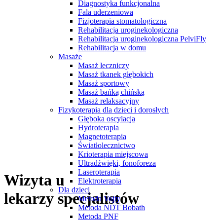
Diagnostyka funkcjonalna
Fala uderzeniowa
Fizjoterapia stomatologiczna
Rehabilitacja uroginekologiczna
Rehabilitacja uroginekologiczna PelviFly
Rehabilitacja w domu
Masaże
Masaż leczniczy
Masaż tkanek głębokich
Masaż sportowy
Masaż bańką chińską
Masaż relaksacyjny
Fizykoterapia dla dzieci i dorosłych
Głęboka oscylacja
Hydroterapia
Magnetoterapia
Światłolecznictwo
Krioterapia miejscowa
Ultradźwięki, fonoforeza
Laseroterapia
Wizyta
u
Elektroterapia
Dla dzieci
lekarzy specjalistów
Metoda Vojty
Metoda NDT Bobath
Metoda PNF