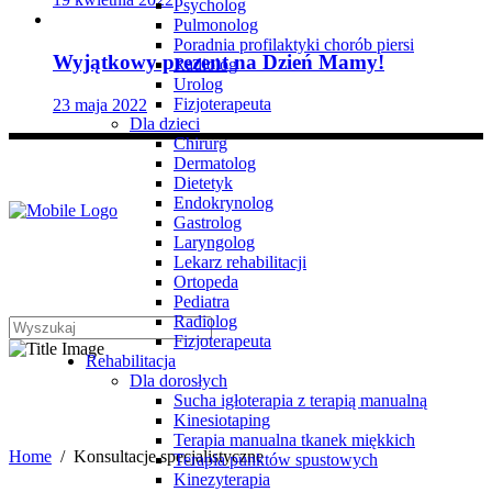
Psycholog
Pulmonolog
Poradnia profilaktyki chorób piersi
Wyjątkowy prezent na Dzień Mamy!
Radiolog
Urolog
Fizjoterapeuta
23 maja 2022
Dla dzieci
Chirurg
Dermatolog
Dietetyk
Endokrynolog
Gastrolog
Laryngolog
Lekarz rehabilitacji
Ortopeda
Pediatra
Radiolog
Fizjoterapeuta
Rehabilitacja
Dla dorosłych
Konsultacje specjalistyczne
Sucha igłoterapia z terapią manualną
Kinesiotaping
Terapia manualna tkanek miękkich
Home
/
Konsultacje specjalistyczne
Terapia punktów spustowych
Kinezyterapia