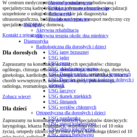
W centrum medycznym Anmed posiadamy rozbudowaną i
Integracja sensoryczna
specjalistyczną kadrę lekarską z jedenastu obszarów specjalizacji
Trójpłaszczyznowa terapia stóp
uzupełnione o usługi dodatkowe takie jak diagnostyka
Terapia ręki
ultrasonograficzna, badania laboratoryjne, transport medyczny czy
Terapia wad postawy
specjalistyczną opiekę domową.
INDIBA
Aktywna rehabilitacja
Kontakt z rejestracją
Aktywna terapia okolic dna miednicy
Diagnostyka
Radiologiczna dla dorosłych i dzieci
Dla dorosłych
USG jamy brzusznej
USG jąder
USG piersi
Zapraszamy na konsultacje do naszych specjalistów: chirurga
USG układu moczowego
ogólnego, chirurga onkologa, dermatologa, diabetologa, dietetyka,
USG Doppler tętnic szyjnych i kręgowych
ginekologa, kardiologa, laryngologa, lekarza rehabilitacji, lekarza
USG Doppler żył i tętnic kończyn dolnych i
chorób wewnętrznych, neurologa, ortopedy, pulmonologa,
górnych
radiologa, reumatologa, urologa.
USG tarczycy
USG tkanek miękkich
Zobacz więcej
USG ślinianek
USG węzłów chłonnych
Dla dzieci
Ortopedyczna dla dorosłych i dzieci
USG nagdarstka
Zapraszamy na konsultacje do naszych specjalistów dziecięcych:
USG stawu kolanowego
laryngologa, lekarza rehabilitacji, neurologa (dzieci od 10 roku
USG stawu łokciowego
życia), ortopedy (dzieci od 10 roku życia), kardiologa (dzieci od 10
USG stawu barkowego
roku życia), radiologa, fizjoterapeuty