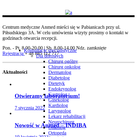
Centrum medyczne Anmed mieści się w Pabianicach przy ul.
Piłsudskiego 3A. W celu umówienia wizyty prosimy o kontakt w
godzinach otwarcia recepcji.
Pon. - Pt. 8.00-20.00 | Sb. 8.00-14.00
Ndz. zamknięte
Konsultacje specjalistyczne
Rejestracja
+ 48 885 112 777
Dla dorosłych
Chirurg ogólny
Chirurg onkolog
Aktualności
Dermatolog
Diabetolog
Dietetyk
Endokrynolog
Gastrolog
Otwieramy laboratorium!
Ginekolog
Kardiolog
7 stycznia 2022
Laryngolog
Lekarz rehabilitacji
Neurochirurg
Nowość w Anmed – INDIBA
Onkolog
Ortopeda
19 kwietnia 2022