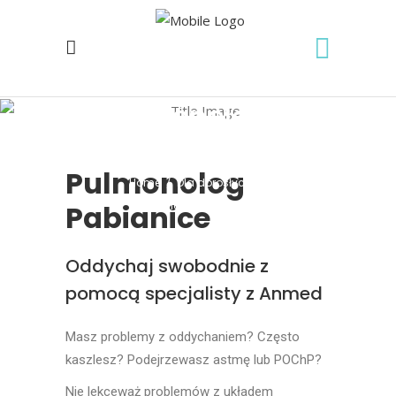
Pulmonolog –
Pabianice
Pulmonolog
Home
/
Dla dorosłych
/
Pulmonolog – Pabianice
Pabianice
Oddychaj swobodnie z
pomocą specjalisty z Anmed
Masz problemy z oddychaniem? Często
kaszlesz? Podejrzewasz astmę lub POChP?
Nie lekceważ problemów z układem