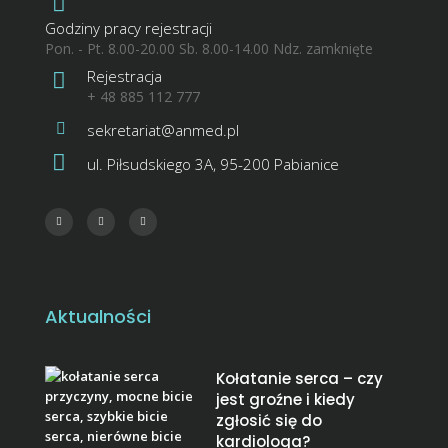
Godziny pracy rejestracji
Pon. - Pt. 8.00-20.00 Sb. 8.00-14.00 Ndz. zamknięte
Rejestracja
+ 48 885 112 777
sekretariat@anmed.pl
ul. Piłsudskiego 3A, 95-200 Pabianice
Aktualności
Kołatanie serca – czy
jest groźne i kiedy
zgłosić się do
kardiologa?