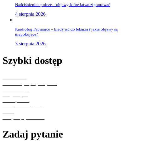
Nadciśnienie tętnicze – objawy, które łatwo zignorować
4 sierpnia 2026
Kardiolog Pabianice – kiedy iść do lekarza i jakie objawy są
niepokojące?
3 sierpnia 2026
Szybki dostęp
Aktualności
Konsultacje specjalistyczne
Rehabilitacja
Diagnostyka
Punkt pobrań
Transport medyczny
O nas
Polityka prywatności
Zadaj pytanie