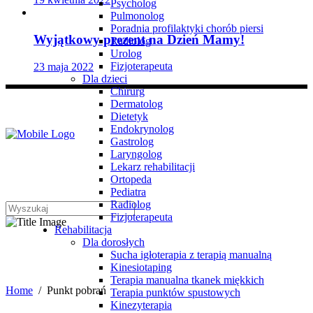
Psycholog
Pulmonolog
Poradnia profilaktyki chorób piersi
Wyjątkowy prezent na Dzień Mamy!
Radiolog
Urolog
Fizjoterapeuta
23 maja 2022
Dla dzieci
Chirurg
Dermatolog
Dietetyk
Endokrynolog
Gastrolog
Laryngolog
Lekarz rehabilitacji
Ortopeda
Pediatra
Radiolog
Fizjoterapeuta
Rehabilitacja
Dla dorosłych
Punkt pobrań
Sucha igłoterapia z terapią manualną
Kinesiotaping
Terapia manualna tkanek miękkich
Home
/
Punkt pobrań
Terapia punktów spustowych
Kinezyterapia