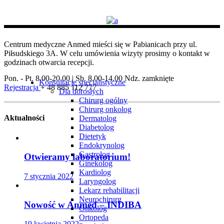
Centrum medyczne Anmed mieści się w Pabianicach przy ul.
Piłsudskiego 3A. W celu umówienia wizyty prosimy o kontakt w
godzinach otwarcia recepcji.
Pon. - Pt. 8.00-20.00 | Sb. 8.00-14.00
Ndz. zamknięte
Konsultacje specjalistyczne
Rejestracja
+ 48 885 112 777
Dla dorosłych
Chirurg ogólny
Chirurg onkolog
Aktualności
Dermatolog
Diabetolog
Dietetyk
Endokrynolog
Gastrolog
Otwieramy laboratorium!
Ginekolog
Kardiolog
7 stycznia 2022
Laryngolog
Lekarz rehabilitacji
Neurochirurg
Nowość w Anmed – INDIBA
Onkolog
Ortopeda
19 kwietnia 2022