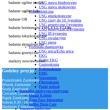
USG stawu biodrowego
badanie ogólne moczu
USG stawu skokowego
badanie ogólne kału
Ginekologiczna
USG ginekologiczne
badanie OB
USG ciąży do 10. tygodnia
USG genetyczne I trymestru
badanie hormonoów TSH, FT3, FT4 itp
USG genetyczne II trymestru
USG III trymestru
badania toksykologiczne
USG owulacyjne
USG piersi
badania alergologiczne
Pozostała diagnostyka
USG serca/Echo serca
badania genetyczne
EKG
Holter EKG
markery nowotworowe
Gastroskopia
Kolonoskopia
Godziny przyjęć
EMG
Spirometria
Poniedziałek
Zamknięte
Fiberoskopia
Wtorek
Zamknięte
Punkt pobrań
Środa
Zamknięte
Naturalna medycyna estetyczna
Czwartek
Zamknięte
Masaż Kobido
Piątek
Zamknięte
Zoga Face Integration
Sobota
8.30 - 10.00
Indiba Deep Care
Niedziela
Zamknięte
Transport medyczny