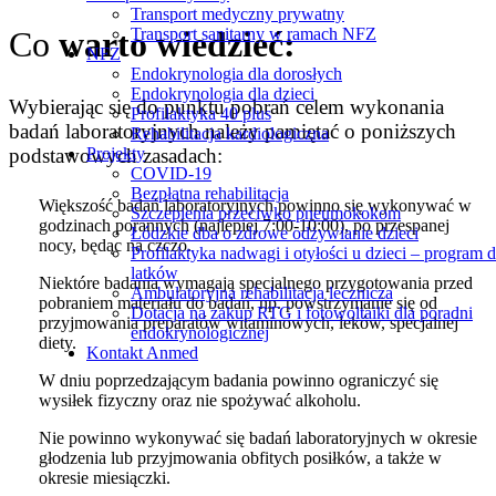
Transport medyczny prywatny
Transport sanitarny w ramach NFZ
Co
warto wiedzieć:
NFZ
Endokrynologia dla dorosłych
Endokrynologia dla dzieci
Wybierając się do punktu pobrań celem wykonania
Profilaktyka 40 plus
badań laboratoryjnych należy pamiętać o poniższych
Rehabilitacja kardiologiczna
podstawowych zasadach:
Projekty
COVID-19
Bezpłatna rehabilitacja
Większość badań laboratoryjnych powinno się wykonywać w
Szczepienia przeciwko pneumokokom
godzinach porannych (najlepiej 7:00-10:00), po przespanej
Łódzkie dba o zdrowe odżywianie dzieci
nocy, będąc na czczo.
Profilaktyka nadwagi i otyłości u dzieci – program d
latków
Niektóre badania wymagają specjalnego przygotowania przed
Ambulatoryjna rehabilitacja lecznicza
pobraniem materiału do badań, np. powstrzymanie się od
Dotacja na zakup RTG i fotowoltaiki dla poradni
przyjmowania preparatów witaminowych, leków, specjalnej
endokrynologicznej
diety.
Kontakt Anmed
W dniu poprzedzającym badania powinno ograniczyć się
wysiłek fizyczny oraz nie spożywać alkoholu.
Nie powinno wykonywać się badań laboratoryjnych w okresie
głodzenia lub przyjmowania obfitych posiłków, a także w
okresie miesiączki.