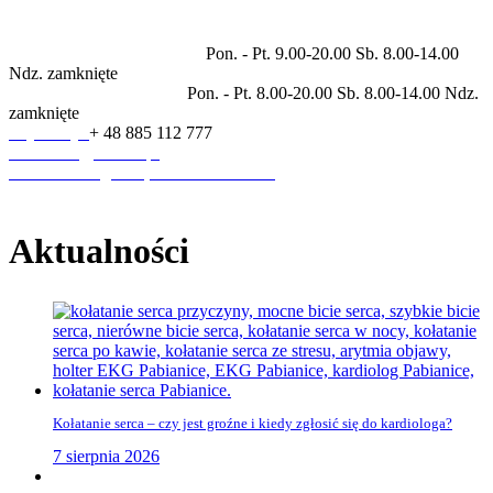
dermatologia, endokrynologia, laryngologia, pulmonologia,
diagnostyka ultrasonograficzna.
Godziny otwarcia placówki
Pon. - Pt. 9.00-20.00 Sb. 8.00-14.00
Ndz. zamknięte
Godziny pracy rejestracji
Pon. - Pt. 8.00-20.00 Sb. 8.00-14.00 Ndz.
zamknięte
Rejestracja
+ 48 885 112 777
sekretariat@anmed.pl
ul. Piłsudskiego 3A, 95-200 Pabianice
Aktualności
Kołatanie serca – czy jest groźne i kiedy zgłosić się do kardiologa?
7 sierpnia 2026