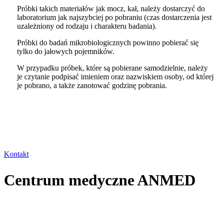
Próbki takich materiałów jak mocz, kał, należy dostarczyć do
laboratorium jak najszybciej po pobraniu (czas dostarczenia jest
uzależniony od rodzaju i charakteru badania).
Próbki do badań mikrobiologicznych powinno pobierać się
tylko do jałowych pojemników.
W przypadku próbek, które są pobierane samodzielnie, należy
je czytanie podpisać imieniem oraz nazwiskiem osoby, od której
je pobrano, a także zanotować godzinę pobrania.
Masz pytania? Skontaktuj się z naszą
recepcją.
Kontakt
Centrum medyczne ANMED
Prywatne centrum medyczne świadczące usługi w zakresie
specjalności: ortopedia, rehabilitacja, neurologia, kardiologia,