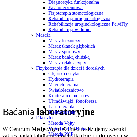
Diagnostyka funkcjonalna
Fala uderzeniowa
Fizjoterapia stomatologiczna
Rehabilitacja uroginekologiczna
Rehabilitacja uroginekologiczna PelviFly
Rehabilitacja w domu
Masaże
Masaż leczniczy
Masaż tkanek głębokich
Masaż sportowy
Masaż bańką chińską
Masaż relaksacyjny
Fizykoterapia dla dzieci i dorosłych
Głęboka oscylacja
Hydroterapia
Magnetoterapia
Światłolecznictwo
Krioterapia miejscowa
Ultradźwięki, fonoforeza
Laseroterapia
Badania
laboratoryjne
Elektroterapia
Dla dzieci
Metoda Vojty
W Centrum Medycznym Anmed realizujemy szeroki
Metoda NDT Bobath
Metoda PNF
zakres badań laboratoryjnych dla dzieci i dorosłych w