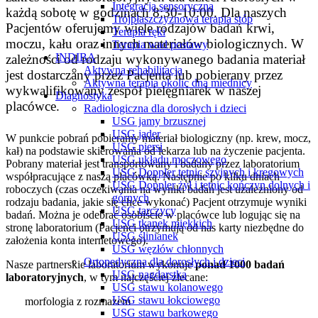
Integracja sensoryczna
każdą sobotę w godzinach 8:30-10:00. Dla naszych
Trójpłaszczyznowa terapia stóp
Pacjentów oferujemy wiele rodzajów badań krwi,
Terapia ręki
moczu, kału oraz innych materiałów biologicznych. W
Terapia wad postawy
INDIBA
zależności od rodzaju wykonywanego badania materiał
Aktywna rehabilitacja
jest dostarczany przez Pacjenta lub pobierany przez
Aktywna terapia okolic dna miednicy
wykwalifikowany zespół pielęgniarek w naszej
Diagnostyka
placówce.
Radiologiczna dla dorosłych i dzieci
USG jamy brzusznej
USG jąder
W punkcie pobrań pobieramy materiał biologiczny (np. krew, mocz,
USG piersi
kał) na podstawie skierowania od lekarza lub na życzenie pacjenta.
USG układu moczowego
Pobrany materiał jest transportowany i badany przez laboratorium
USG Doppler tętnic szyjnych i kręgowych
współpracujące z naszą placówką. Następnie po kilku dniach
USG Doppler żył i tętnic kończyn dolnych i
roboczych (czas oczekiwania na wyniki badań jest uzależniony od
górnych
rodzaju badania, jakie się chce wykonać) Pacjent otrzymuje wyniki
USG tarczycy
badań. Można je odebrać osobiście w placówce lub logując się na
USG tkanek miękkich
stronę laboratorium (Pacjenci otrzymują od nas karty niezbędne do
USG ślinianek
założenia konta internetowego).
USG węzłów chłonnych
Ortopedyczna dla dorosłych i dzieci
Nasze partnerskie laboratorium wykonuje
ponad 1000 badań
USG nagdarstka
laboratoryjnych
, w tym najczęściej zlecane:
USG stawu kolanowego
USG stawu łokciowego
morfologia z rozmazem
USG stawu barkowego