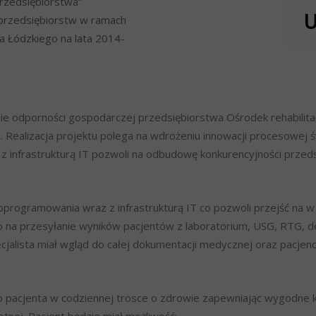
rzedsiębiorstwa”
przedsiębiorstw w ramach
Łódzkiego na lata 2014-
nie odporności gospodarczej przedsiębiorstwa Ośrodek rehabili
Realizacja projektu polega na wdrożeniu innowacji procesowej ś
 z infrastrukturą IT pozwoli na odbudowę konkurencyjności prze
programowania wraz z infrastrukturą IT co pozwoli przejść na 
o na przesyłanie wyników pacjentów z laboratorium, USG, RTG, d
cjalista miał wgląd do całej dokumentacji medycznej oraz pacjenc
pacjenta w codziennej trosce o zdrowie zapewniając wygodne 