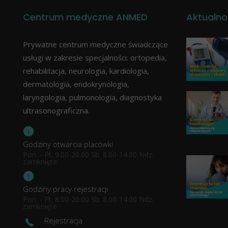
Centrum medyczne ANMED
Aktualno
Prywatne centrum medyczne świadczące
usługi w zakresie specjalności: ortopedia,
rehabilitacja, neurologia, kardiologia,
dermatologia, endokrynologia,
laryngologia, pulmonologia, diagnostyka
ultrasonograficzna.
Godziny otwarcia placówki
Pon. - Pt. 9.00-20.00 Sb. 8.00-14.00 Ndz.
zamknięte
Godziny pracy rejestracji
Pon. - Pt. 8.00-20.00 Sb. 8.00-14.00 Ndz.
zamknięte
Rejestracja