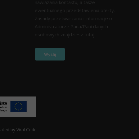
nawiązania kontaktu, a także
ewentualnego przedstawienia oferty.
Zasady przetwarzania i informacje o
Administratorze Pana/Pani danych
osobowych znajdziesz
tutaj.
eated by
Viral Code