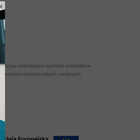
×
Poniżej przedstawiono wartości wskaźników
i wartości niematerialnych i prawnych.