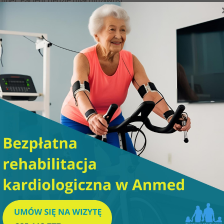
tnej. Pacjent będzie miał możliwość:
cznej,
ej przyjmują,
a wykaże mierzalne osiągnięcia w postaci wskaźników produktu. 
zowane zostanie zadanie polegające na zakupie środków trwałych 