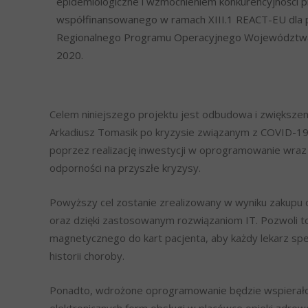
epidemiologiczne i wzmocnieniem konkurencyjności p
współfinansowanego w ramach XIII.1 REACT-EU dla 
Regionalnego Programu Operacyjnego Województwa 
2020.
Celem niniejszego projektu jest odbudowa i zwiększe
Arkadiusz Tomasik po kryzysie związanym z COVID-19. 
poprzez realizację inwestycji w oprogramowanie wraz
odporności na przyszłe kryzysy.
Powyższy cel zostanie zrealizowany w wyniku zakupu o
oraz dzięki zastosowanym rozwiązaniom IT. Pozwoli t
magnetycznego do kart pacjenta, aby każdy lekarz spe
historii choroby.
Ponadto, wdrożone oprogramowanie będzie wspierało 