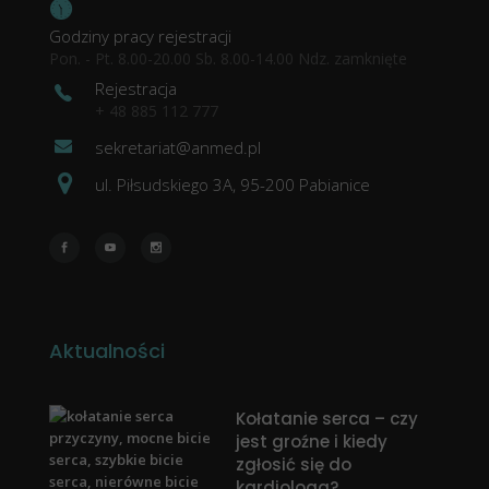
Godziny pracy rejestracji
Pon. - Pt. 8.00-20.00 Sb. 8.00-14.00 Ndz. zamknięte
Rejestracja
+ 48 885 112 777
sekretariat@anmed.pl
ul. Piłsudskiego 3A, 95-200 Pabianice
Aktualności
Kołatanie serca – czy
jest groźne i kiedy
zgłosić się do
kardiologa?