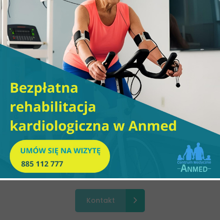
Fizjoterapeuta dziecięcy zajmuje się
wspieraniem rozwoju ruchowego dzieci
na wszystkich etapach rozwoju.
Sprawdza, czy ten rozwój jest
zaburzony i w jakim zakresie, a
następnie proponuje odpowiedni rodzaj
interwencji.
Zobacz więcej
Masz pytania? Skontaktuj się z naszą
recepcją.
Kontakt