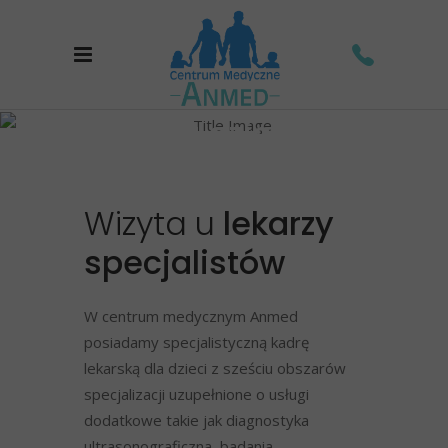
Dla dzieci
Home
/
Konsultacje specjalistyczne
/
Dla dzieci
Wizyta
u
lekarzy
specjalistów
W centrum medycznym Anmed
posiadamy specjalistyczną kadrę
lekarską dla dzieci z sześciu obszarów
specjalizacji uzupełnione o usługi
dodatkowe takie jak diagnostyka
ultrasonograficzna, badania