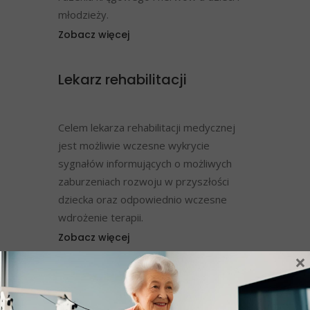
młodzieży.
Zobacz więcej
Lekarz rehabilitacji
Celem lekarza rehabilitacji medycznej
jest możliwie wczesne wykrycie
sygnałów informujących o możliwych
zaburzeniach rozwoju w przyszłości
dziecka oraz odpowiednio wczesne
wdrożenie terapii.
Zobacz więcej
×
Fizjoterapeuta