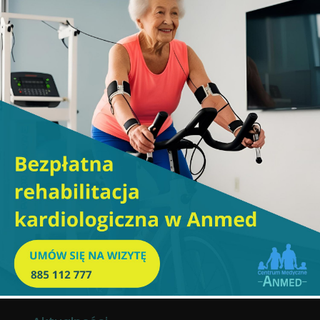
diagnostyka ultrasonograficzna.
Godziny otwarcia placówki
Pon. - Pt. 9.00-20.00 Sb. 8.00-14.00 Ndz. zamknięte
Godziny pracy rejestracji
Pon. - Pt. 8.00-20.00 Sb. 8.00-14.00 Ndz. zamknięte
Rejestracja
+ 48 885 112 777
sekretariat@anmed.pl
ul. Piłsudskiego 3A, 95-200 Pabianice