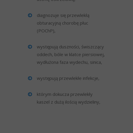
diagnozuje się przewlekłą
obturacyjną chorobę płuc
(POChP),
występują duszności, świszczący
oddech, bóle w klatce piersiowej,
wydłużona faza wydechu, sinica,
występują przewlekłe infekcje,
którym dokucza przewlekły
kaszel z dużą ilością wydzieliny,
Masz pytania? Skontaktuj się z naszą