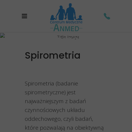
Spirometria
Home
/
Pozostała diagnostyka
/
Spirometria
Spirometria
Spirometria (badanie
spirometryczne) jest
najważniejszym z badań
czynnościowych układu
oddechowego, czyli badań,
które pozwalają na obiektywną