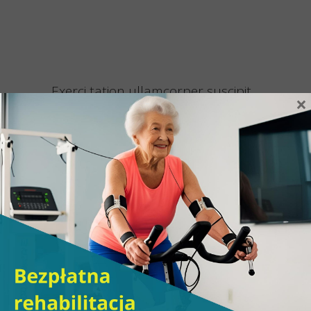
Exerci tation ullamcorper suscipit
×
lobortis nisl ut aliquip ex ea
commodo non habent claritatem
insitamconsequat duis autem
facilisis at vero eros nibh euismod
tincidunt.
Lorem ipsum dolor sit amet, consectetuer
adipiscing elit, sed diam nonummy nibh
euismod tincidunt ut laoreet dolore magna
aliquam erat volutpat. Ut wisi enim ad