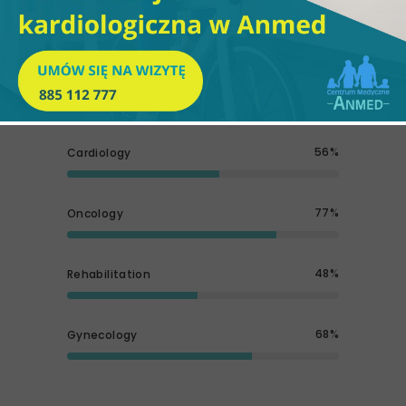
minim veniam, quis nostrud exerci tation
ullamcorper suscipit lobortis nisl ut aliquip
ex ea commodo consequat. Duis autem vel
eum iriure dolor in hendrerit.
56
Cardiology
77
Oncology
48
Rehabilitation
68
Gynecology