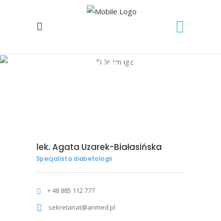
lek. Agata Uzarek-
Białasińska
Home
/
lek. Agata Uzarek-Białasińska
lek. Agata Uzarek-Białasińska
Specjalista diabetologii
+ 48 885 112 777
sekretariat@anmed.pl