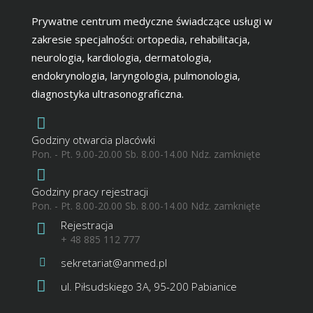
Prywatne centrum medyczne świadczące usługi w
zakresie specjalności: ortopedia, rehabilitacja,
neurologia, kardiologia, dermatologia,
endokrynologia, laryngologia, pulmonologia,
diagnostyka ultrasonograficzna.
Godziny otwarcia placówki
Pon. - Pt. 9.00-20.00 Sb. 8.00-14.00 Ndz. zamknięte
Godziny pracy rejestracji
Pon. - Pt. 8.00-20.00 Sb. 8.00-14.00 Ndz. zamknięte
Rejestracja
+ 48 885 112 777
sekretariat@anmed.pl
ul. Piłsudskiego 3A, 95-200 Pabianice