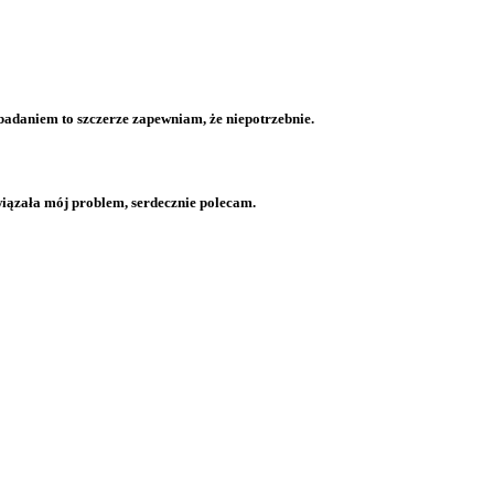
 badaniem to szczerze zapewniam, że niepotrzebnie.
wiązała mój problem, serdecznie polecam.
okrynologia, laryngologia, pulmonologia, diagnostyka