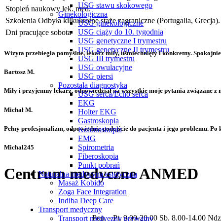
USG stawu skokowego
Stopień naukowy
lek. med.
Ginekologiczna
Szkolenia
Odbyła kilkukrotne staże zagraniczne (Portugalia, Grecja).
USG ginekologiczne
USG ciąży do 10. tygodnia
Dni pracujące
sobota
USG genetyczne I trymestru
USG genetyczne II trymestru
Wizyta przebiegła pomyślne, lekarz miły, uśmiechnięty i konkretny. Spokojni
USG III trymestru
USG owulacyjne
Bartosz M.
USG piersi
Pozostała diagnostyka
Miły i przyjemny lekarz, odpowiedział na wszystkie moje pytania związane z
USG serca/Echo serca
EKG
Michał M.
Holter EKG
Gastroskopia
Pełny profesjonalizm, odpowiednie podejście do pacjenta i jego problemu. Po k
Kolonoskopia
EMG
Spirometria
Michal245
Fiberoskopia
Punkt pobrań
Centrum medyczne ANMED
Naturalna medycyna estetyczna
Masaż Kobido
Zoga Face Integration
Prywatne centrum medyczne świadczące usługi w zakresie specjalności:
Indiba Deep Care
ultrasonograficzna.
Transport medyczny
Godziny otwarcia placówki
Pon. - Pt. 9.00-20.00 Sb. 8.00-14.00 Nd
Transport medyczny prywatny