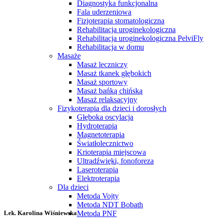
Diagnostyka funkcjonalna
Fala uderzeniowa
Fizjoterapia stomatologiczna
Rehabilitacja uroginekologiczna
Rehabilitacja uroginekologiczna PelviFly
Rehabilitacja w domu
Masaże
Masaż leczniczy
Masaż tkanek głębokich
Masaż sportowy
Masaż bańką chińską
Masaż relaksacyjny
Fizykoterapia dla dzieci i dorosłych
Głęboka oscylacja
Hydroterapia
Magnetoterapia
Światłolecznictwo
Krioterapia miejscowa
Ultradźwięki, fonoforeza
Laseroterapia
Elektroterapia
Dla dzieci
Metoda Vojty
Metoda NDT Bobath
Metoda PNF
Lek. Karolina Wiśniewska