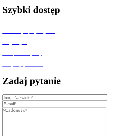
Szybki dostęp
Aktualności
Konsultacje specjalistyczne
Rehabilitacja
Diagnostyka
Punkt pobrań
Transport medyczny
O nas
Polityka prywatności
Zadaj pytanie