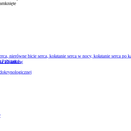
zamknięte
dla 10-latków
ndokrynologicznej
?