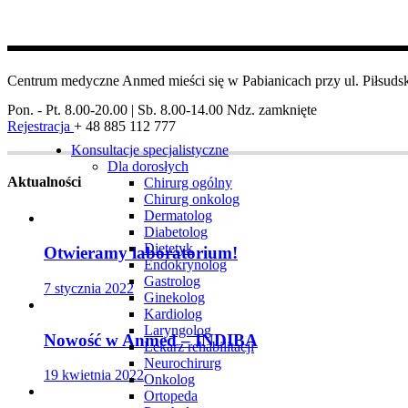
Centrum medyczne Anmed mieści się w Pabianicach przy ul. Piłsudsk
Pon. - Pt. 8.00-20.00 | Sb. 8.00-14.00
Ndz. zamknięte
Rejestracja
+ 48 885 112 777
Konsultacje specjalistyczne
Dla dorosłych
Aktualności
Chirurg ogólny
Chirurg onkolog
Dermatolog
Diabetolog
Dietetyk
Otwieramy laboratorium!
Endokrynolog
Gastrolog
7 stycznia 2022
Ginekolog
Kardiolog
Laryngolog
Nowość w Anmed – INDIBA
Lekarz rehabilitacji
Neurochirurg
19 kwietnia 2022
Onkolog
Ortopeda