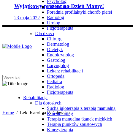
Psycholog
Wyjątkowy prezent na Dzień Mamy!
Pulmonolog
Poradnia profilaktyki chorób piersi
Radiolog
23 maja 2022
Urolog
Fizjoterapeuta
Dla dzieci
Chirurg
Dermatolog
Dietetyk
Endokrynolog
Gastrolog
Laryngolog
Lekarz rehabilitacji
Ortopeda
Pediatra
Radiolog
Fizjoterapeuta
Lek. Karolina Wiśniewska
Rehabilitacja
Dla dorosłych
Sucha igłoterapia z terapią manualną
Home
/
Lek. Karolina Wiśniewska
Kinesiotaping
Terapia manualna tkanek miękkich
Terapia punktów spustowych
Kinezyterapia