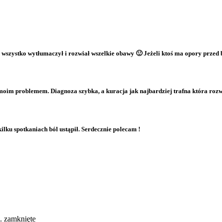
e wszystko wytłumaczył i rozwiał wszelkie obawy 🙂 Jeżeli ktoś ma opory przed
 moim problemem. Diagnoza szybka, a kuracja jak najbardziej trafna która roz
ilku spotkaniach ból ustąpił. Serdecznie polecam !
 ortopedia, rehabilitacja, neurologia, kardiologia, dermatologia, end
z. zamknięte