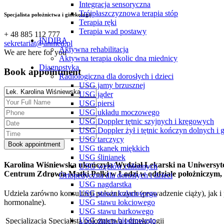
Integracja sensoryczna
Trójpłaszczyznowa terapia stóp
Specjalista położnictwa i ginekologii
Terapia ręki
Terapia wad postawy
+ 48 885 112 777
INDIBA
sekretariat@anmed.pl
Aktywna rehabilitacja
We are here for you
Aktywna terapia okolic dna miednicy
Diagnostyka
Book appointment
Radiologiczna dla dorosłych i dzieci
USG jamy brzusznej
USG jąder
USG piersi
USG układu moczowego
USG Doppler tętnic szyjnych i kręgowych
USG Doppler żył i tętnic kończyn dolnych i 
USG tarczycy
USG tkanek miękkich
USG ślinianek
Karolina Wiśniewska ukończyła Wydział Lekarski na Uniwersyt
USG węzłów chłonnych
Centrum Zdrowia Matki Polki w Łodzi w oddziale położniczym, w
Ortopedyczna dla dorosłych i dzieci
USG nagdarstka
Udziela zarówno konsultacji położniczych (prowadzenie ciąży), jak i
USG stawu kolanowego
hormonalne).
USG stawu łokciowego
USG stawu barkowego
USG stawu biodrowego
Specjalizacja
Specjalista położnictwa i ginekologii