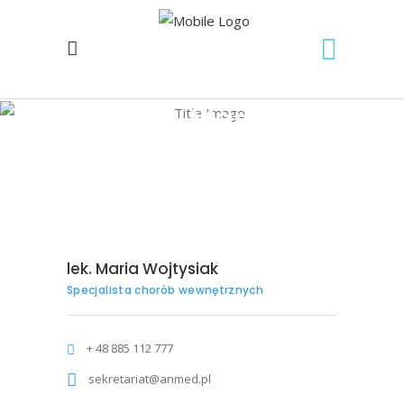
lek. Maria
Wojtysiak
Home
/
lek. Maria Wojtysiak
lek. Maria Wojtysiak
Specjalista chorób wewnętrznych
+ 48 885 112 777
sekretariat@anmed.pl