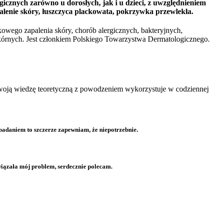
gicznych zarówno u dorosłych, jak i u dzieci, z uwzględnieniem
palenie skóry, łuszczyca plackowata, pokrzywka przewlekła.
kowego zapalenia skóry, chorób alergicznych, bakteryjnych,
 skórnych. Jest członkiem Polskiego Towarzystwa Dermatologicznego.
 Swoją wiedzę teoretyczną z powodzeniem wykorzystuje w codziennej
 badaniem to szczerze zapewniam, że niepotrzebnie.
wiązała mój problem, serdecznie polecam.