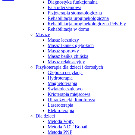
Diagnostyka funkcjonalna
Fala uderzeniowa
Fizjoterapia stomatologiczna
Rehabilitacja uroginekologiczna
Rehabilitacja uroginekologiczna PelviFly
Rehabilitacja w domu
Masaże
Masaż leczniczy
Masaż tkanek głębokich
Masaż sportowy
Masaż bańką chińską
Masaż relaksacyjny
Fizykoterapia dla dzieci i dorosłych
Głęboka oscylacja
Hydroterapia
Magnetoterapia
Światłolecznictwo
Krioterapia miejscowa
Ultradźwięki, fonoforeza
Laseroterapia
Elektroterapia
Dla dzieci
Metoda Vojty
Metoda NDT Bobath
Metoda PNF