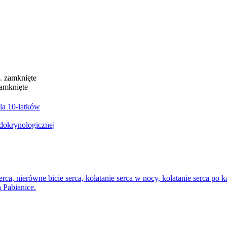
 ortopedia, rehabilitacja, neurologia, kardiologia, dermatologia, end
z. zamknięte
zamknięte
dla 10-latków
ndokrynologicznej