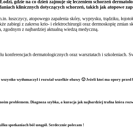
odzi, gdzie na co dzień zajmuje się leczeniem schorzeń dermatolo
adaniach klinicznych dotyczących schorzeń, takich jak atopowe za
.in. łuszczycy, atopowego zapalenia skóry, wyprysku, trądziku, łojoto
e zabiegi z zakresu krio- i elektrochirurgii oraz dermoskopię zmian
a, zgodnym z najbardziej aktualną wiedzą medyczną.
ielu konferencjach dermatologicznych oraz warsztatach i szkoleniach.
e wszystko wytłumaczył i rozwiał wszelkie obawy 🙂 Jeżeli ktoś ma opory przed
 moim problemem. Diagnoza szybka, a kuracja jak najbardziej trafna która roz
ilku spotkaniach ból ustąpił. Serdecznie polecam !