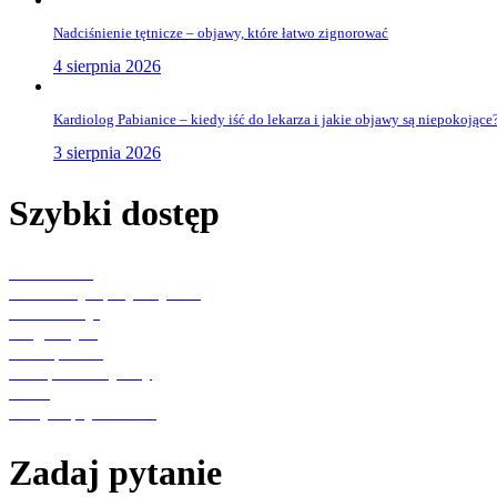
Nadciśnienie tętnicze – objawy, które łatwo zignorować
4 sierpnia 2026
Kardiolog Pabianice – kiedy iść do lekarza i jakie objawy są niepokojące
3 sierpnia 2026
Szybki dostęp
Aktualności
Konsultacje specjalistyczne
Rehabilitacja
Diagnostyka
Punkt pobrań
Transport medyczny
O nas
Polityka prywatności
Zadaj pytanie