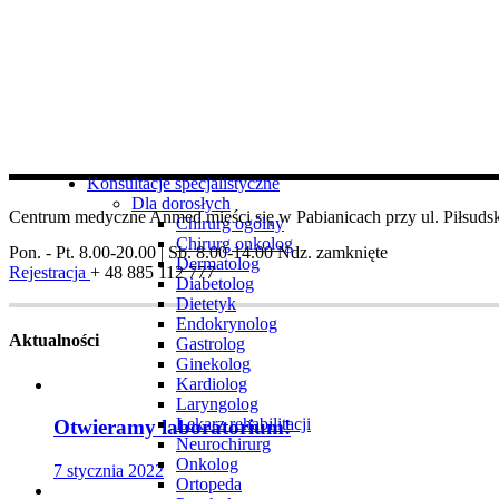
Konsultacje specjalistyczne
Dla dorosłych
Centrum medyczne Anmed mieści się w Pabianicach przy ul. Piłsudsk
Chirurg ogólny
Chirurg onkolog
Pon. - Pt. 8.00-20.00 | Sb. 8.00-14.00
Ndz. zamknięte
Dermatolog
Rejestracja
+ 48 885 112 777
Diabetolog
Dietetyk
Endokrynolog
Aktualności
Gastrolog
Ginekolog
Kardiolog
Laryngolog
Lekarz rehabilitacji
Otwieramy laboratorium!
Neurochirurg
Onkolog
7 stycznia 2022
Ortopeda