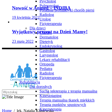
Psycholog
Pulmonolog
Nowość w Anmed – INDIBA
Poradnia profilaktyki chorób piersi
Radiolog
19 kwietnia 2022
Urolog
Fizjoterapeuta
Dla dzieci
Wyjątkowy prezent na Dzień Mamy!
Chirurg
Dermatolog
23 maja 2022
Dietetyk
Endokrynolog
Gastrolog
Laryngolog
Lekarz rehabilitacji
Ortopeda
Pediatra
Radiolog
Fizjoterapeuta
Rehabilitacja
Dla dorosłych
Sucha igłoterapia z terapią manualną
Kinesiotaping
Terapia manualna tkanek miękkich
lek. Natalia Kliniewska
Terapia punktów spustowych
Kinezyterapia
Home
/
lek. Natalia Kliniewska