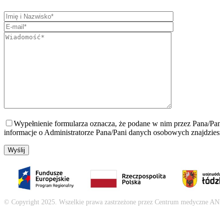
Wypełnienie formularza oznacza, że podane w nim przez Pana/Pan
informacje o Administratorze Pana/Pani danych osobowych znajdzie
© Copyright 2025. Wszelkie prawa zastrzeżone przez Centrum medyczne A