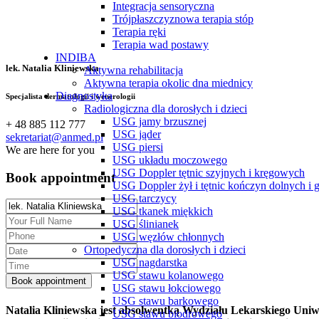
Integracja sensoryczna
Trójpłaszczyznowa terapia stóp
Terapia ręki
Terapia wad postawy
INDIBA
lek. Natalia Kliniewska
Aktywna rehabilitacja
Aktywna terapia okolic dna miednicy
Diagnostyka
Specjalista dermatologii i wenerologii
Radiologiczna dla dorosłych i dzieci
USG jamy brzusznej
+ 48 885 112 777
USG jąder
sekretariat@anmed.pl
USG piersi
We are here for you
USG układu moczowego
USG Doppler tętnic szyjnych i kręgowych
Book appointment
USG Doppler żył i tętnic kończyn dolnych i 
USG tarczycy
USG tkanek miękkich
USG ślinianek
USG węzłów chłonnych
Ortopedyczna dla dorosłych i dzieci
USG nagdarstka
USG stawu kolanowego
USG stawu łokciowego
USG stawu barkowego
Natalia Kliniewska jest absolwentką Wydziału Lekarskiego Uniwe
USG stawu biodrowego