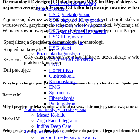
Dermatologii Dziecięcej i Onkologicznej WSS im Biegańskiego w Ł
USG stawu skokowego
najnowocześniejszych terapii. Od kilku lat pracuje również w b
Ginekologiczna
USG ginekologiczne
Zajmuje się również leczeniem ostrych i przewlekłych chorób skóry m
USG ciąży do 10. tygodnia
wirusowych, grzybiczych, schorzeń włosów i paznokci. Wykonuje takż
USG genetyczne I trymestru
W pracy zawodowej opiera się na holistycznym podejściu do Pacjent
USG genetyczne II trymestru
USG III trymestru
Specjalizacja
Specjalista dermatologii i wenerologii
USG owulacyjne
USG piersi
Stopień naukowy
lek.med.
Pozostała diagnostyka
Cały czas poszerza swoje kwalifikacje, uczestnicząc w w
USG serca/Echo serca
Szkolenia
praktyce klinicznej.
EKG
Dni pracujące
Holter EKG
Gastroskopia
Kolonoskopia
Wizyta przebiegła pomyślne, lekarz miły, uśmiechnięty i konkretny. Spokojni
EMG
Spirometria
Bartosz M.
Fiberoskopia
Punkt pobrań
Miły i przyjemny lekarz, odpowiedział na wszystkie moje pytania związane z
Naturalna medycyna estetyczna
Masaż Kobido
Michał M.
Zoga Face Integration
Indiba Deep Care
Pełny profesjonalizm, odpowiednie podejście do pacjenta i jego problemu. Po k
Transport medyczny
Transport medyczny prywatny