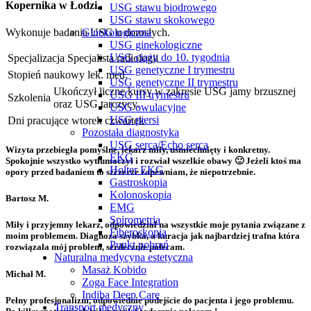
Kopernika w Łodzi.
USG stawu biodrowego
USG stawu skokowego
Wykonuje badania USG u dorosłych.
Ginekologiczna
USG ginekologiczne
USG ciąży do 10. tygodnia
Specjalizacja
Specjalista radiologii
USG genetyczne I trymestru
Stopień naukowy
lek. med.
USG genetyczne II trymestru
Ukończył liczne kursy w zakresie USG jamy brzusznej
USG III trymestru
Szkolenia
oraz USG tarczycy.
USG owulacyjne
USG piersi
Dni pracujące
wtorek
czwartek
Pozostała diagnostyka
USG serca/Echo serca
Wizyta przebiegła pomyślne, lekarz miły, uśmiechnięty i konkretny.
EKG
Spokojnie wszystko wytłumaczył i rozwiał wszelkie obawy 🙂 Jeżeli ktoś ma
Holter EKG
opory przed badaniem to szczerze zapewniam, że niepotrzebnie.
Gastroskopia
Kolonoskopia
Bartosz M.
EMG
Spirometria
Miły i przyjemny lekarz, odpowiedział na wszystkie moje pytania związane z
Fiberoskopia
moim problemem. Diagnoza szybka, a kuracja jak najbardziej trafna która
Punkt pobrań
rozwiązała mój problem, serdecznie polecam.
Naturalna medycyna estetyczna
Masaż Kobido
Michał M.
Zoga Face Integration
Indiba Deep Care
Pełny profesjonalizm, odpowiednie podejście do pacjenta i jego problemu.
Transport medyczny