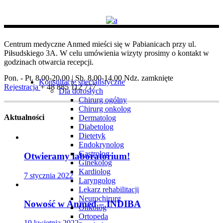
Centrum medyczne Anmed mieści się w Pabianicach przy ul.
Piłsudskiego 3A. W celu umówienia wizyty prosimy o kontakt w
godzinach otwarcia recepcji.
Pon. - Pt. 8.00-20.00 | Sb. 8.00-14.00
Ndz. zamknięte
Konsultacje specjalistyczne
Rejestracja
+ 48 885 112 777
Dla dorosłych
Chirurg ogólny
Chirurg onkolog
Aktualności
Dermatolog
Diabetolog
Dietetyk
Endokrynolog
Gastrolog
Otwieramy laboratorium!
Ginekolog
Kardiolog
7 stycznia 2022
Laryngolog
Lekarz rehabilitacji
Neurochirurg
Nowość w Anmed – INDIBA
Onkolog
Ortopeda
19 kwietnia 2022