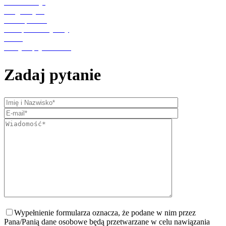
Rehabilitacja
Diagnostyka
Punkt pobrań
Transport medyczny
O nas
Polityka prywatności
Zadaj pytanie
Wypełnienie formularza oznacza, że podane w nim przez
Pana/Panią dane osobowe będą przetwarzane w celu nawiązania