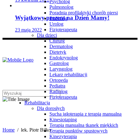
Psycholog
Pulmonolog
Poradnia profilaktyki chorób piersi
Wyjątkowy prezent na Dzień Mamy!
Radiolog
Urolog
Fizjoterapeuta
23 maja 2022
Dla dzieci
Chirurg
Dermatolog
Dietetyk
Endokrynolog
Gastrolog
Laryngolog
Lekarz rehabilitacji
Ortopeda
Pediatra
Radiolog
Fizjoterapeuta
Rehabilitacja
Dla dorosłych
lek. Piotr Biłko
Sucha igłoterapia z terapią manualną
Kinesiotaping
Terapia manualna tkanek miękkich
Home
/
lek. Piotr Biłko
Terapia punktów spustowych
Kinezyterapia