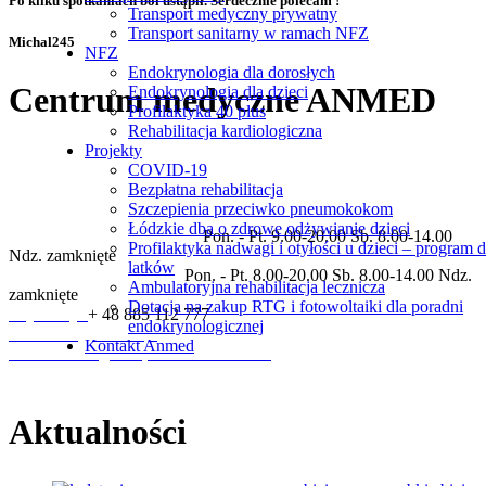
Po kilku spotkaniach ból ustąpił. Serdecznie polecam !
Transport medyczny prywatny
Transport sanitarny w ramach NFZ
Michal245
NFZ
Endokrynologia dla dorosłych
Centrum medyczne ANMED
Endokrynologia dla dzieci
Profilaktyka 40 plus
Rehabilitacja kardiologiczna
Projekty
Prywatne centrum medyczne świadczące usługi w zakresie
COVID-19
specjalności: ortopedia, rehabilitacja, neurologia, kardiologia,
Bezpłatna rehabilitacja
dermatologia, endokrynologia, laryngologia, pulmonologia,
Szczepienia przeciwko pneumokokom
diagnostyka ultrasonograficzna.
Łódzkie dba o zdrowe odżywianie dzieci
Godziny otwarcia placówki
Pon. - Pt. 9.00-20.00 Sb. 8.00-14.00
Profilaktyka nadwagi i otyłości u dzieci – program d
Ndz. zamknięte
latków
Godziny pracy rejestracji
Pon. - Pt. 8.00-20.00 Sb. 8.00-14.00 Ndz.
Ambulatoryjna rehabilitacja lecznicza
zamknięte
Dotacja na zakup RTG i fotowoltaiki dla poradni
Rejestracja
+ 48 885 112 777
endokrynologicznej
sekretariat@anmed.pl
Kontakt Anmed
ul. Piłsudskiego 3A, 95-200 Pabianice
Aktualności