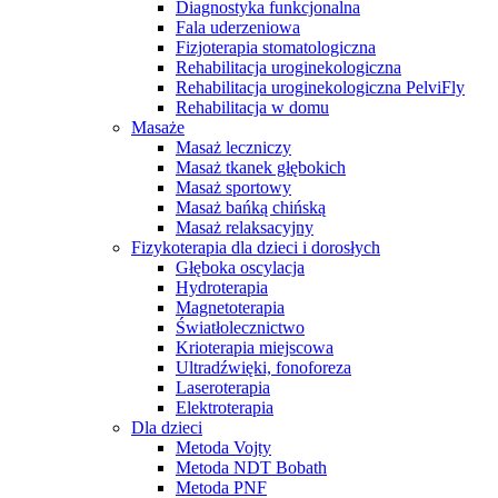
Diagnostyka funkcjonalna
Fala uderzeniowa
Fizjoterapia stomatologiczna
Rehabilitacja uroginekologiczna
Rehabilitacja uroginekologiczna PelviFly
Rehabilitacja w domu
Masaże
Masaż leczniczy
Masaż tkanek głębokich
Masaż sportowy
Masaż bańką chińską
Masaż relaksacyjny
Fizykoterapia dla dzieci i dorosłych
Głęboka oscylacja
Hydroterapia
Magnetoterapia
Światłolecznictwo
Krioterapia miejscowa
Ultradźwięki, fonoforeza
Laseroterapia
Elektroterapia
Dla dzieci
Metoda Vojty
Metoda NDT Bobath
Metoda PNF