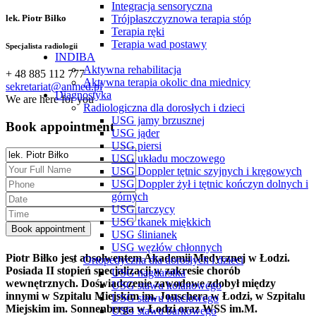
Integracja sensoryczna
Trójpłaszczyznowa terapia stóp
lek. Piotr Biłko
Terapia ręki
Terapia wad postawy
Specjalista radiologii
INDIBA
Aktywna rehabilitacja
+ 48 885 112 777
Aktywna terapia okolic dna miednicy
sekretariat@anmed.pl
Diagnostyka
We are here for you
Radiologiczna dla dorosłych i dzieci
USG jamy brzusznej
Book appointment
USG jąder
USG piersi
USG układu moczowego
USG Doppler tętnic szyjnych i kręgowych
USG Doppler żył i tętnic kończyn dolnych i
górnych
USG tarczycy
USG tkanek miękkich
USG ślinianek
USG węzłów chłonnych
Piotr Biłko jest absolwentem Akademii Medycznej w Łodzi.
Ortopedyczna dla dorosłych i dzieci
Posiada II stopień specjalizacji w zakresie chorób
USG nagdarstka
wewnętrznych. Doświadczenie zawodowe zdobył między
USG stawu kolanowego
innymi w Szpitalu Miejskim im. Jonschera w Łodzi, w Szpitalu
USG stawu łokciowego
Miejskim im. Sonnenberga w Łodzi oraz WSS im.M.
USG stawu barkowego