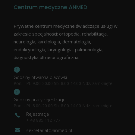
Centrum medyczne ANMED
Prywatne centrum medyczne świadczące usługi w
zakresie specjalności: ortopedia, rehabilitacja,
neurologia, kardiologia, dermatologia,
endokrynologia, laryngologia, pulmonologia,
diagnostyka ultrasonograficzna.
Godziny otwarcia placówki
Pon. - Pt. 9.00-20.00 Sb. 8.00-14.00 Ndz. zamknięte
Godziny pracy rejestracji
Pon. - Pt. 8.00-20.00 Sb. 8.00-14.00 Ndz. zamknięte
Rejestracja
+ 48 885 112 777
sekretariat@anmed.pl