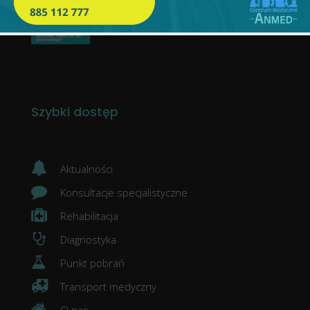
psychologa?
24 czerwca 2026
Szybki dostęp
Aktualności
Konsultacje specjalistyczne
Rehabilitacja
Diagnostyka
Punkt pobrań
Transport medyczny
O nas