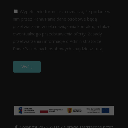
Wypełnienie formularza oznacza, że podane w
nim przez Pana/Panią dane osobowe będą
przetwarzane w celu nawiązania kontaktu, a także
ewentualnego przedstawienia oferty. Zasady
przetwarzania i informacje o Administratorze
Pana/Pani danych osobowych znajdziesz
tutaj.
© Copyright 2025. Wszelkie prawa zastrzeżone przez