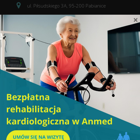
ul. Piłsudskiego 3A, 95-200 Pabianice
×
Aktualności
Nadciśnienie tętnicze – objawy,
które łatwo zignorować
4 sierpnia 2026
Kardiolog Pabianice – kiedy iść
do lekarza i jakie objawy są
niepokojące?
3 sierpnia 2026
Kiedy warto zgłosić się do