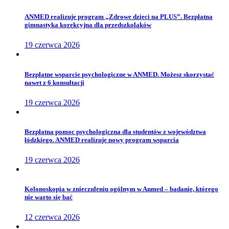
ANMED realizuje program „Zdrowe dzieci na PLUS”. Bezpłatna
gimnastyka korekcyjna dla przedszkolaków
19 czerwca 2026
Bezpłatne wsparcie psychologiczne w ANMED. Możesz skorzystać
nawet z 6 konsultacji
19 czerwca 2026
Bezpłatna pomoc psychologiczna dla studentów z województwa
łódzkiego. ANMED realizuje nowy program wsparcia
19 czerwca 2026
Kolonoskopia w znieczuleniu ogólnym w Anmed – badanie, którego
nie warto się bać
12 czerwca 2026