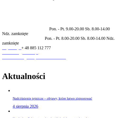
Prywatne centrum medyczne świadczące usługi w zakresie
specjalności: ortopedia, rehabilitacja, neurologia, kardiologia,
dermatologia, endokrynologia, laryngologia, pulmonologia,
diagnostyka ultrasonograficzna.
Godziny otwarcia placówki
Pon. - Pt. 9.00-20.00 Sb. 8.00-14.00
Ndz. zamknięte
Godziny pracy rejestracji
Pon. - Pt. 8.00-20.00 Sb. 8.00-14.00 Ndz.
zamknięte
Rejestracja
+ 48 885 112 777
sekretariat@anmed.pl
ul. Piłsudskiego 3A, 95-200 Pabianice
Aktualności
Nadciśnienie tętnicze – objawy, które łatwo zignorować
4 sierpnia 2026