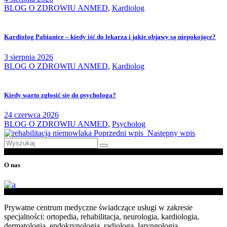
BLOG O ZDROWIU ANMED
,
Kardiolog
Kardiolog Pabianice – kiedy iść do lekarza i jakie objawy są niepokojące?
3 sierpnia 2026
BLOG O ZDROWIU ANMED
,
Kardiolog
Kiedy warto zgłosić się do psychologa?
24 czerwca 2026
BLOG O ZDROWIU ANMED
,
Psycholog
Poprzedni wpis
Następny wpis
Wyszukaj
po:
O nas
Prywatne centrum medyczne świadczące usługi w zakresie
specjalności: ortopedia, rehabilitacja, neurologia, kardiologia,
dermatologia, endokrynologia, radiologa, laryngologia