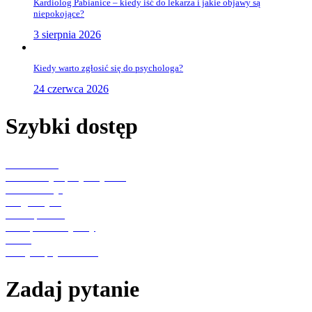
Kardiolog Pabianice – kiedy iść do lekarza i jakie objawy są
niepokojące?
3 sierpnia 2026
Kiedy warto zgłosić się do psychologa?
24 czerwca 2026
Szybki dostęp
Aktualności
Konsultacje specjalistyczne
Rehabilitacja
Diagnostyka
Punkt pobrań
Transport medyczny
O nas
Polityka prywatności
Zadaj pytanie