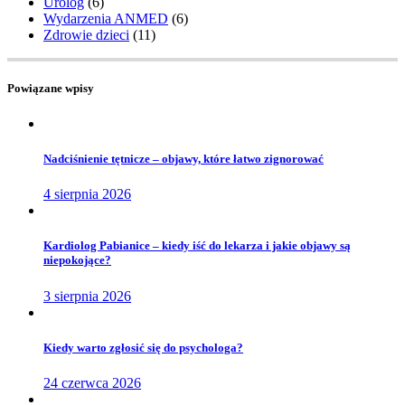
Urolog
(6)
Wydarzenia ANMED
(6)
Zdrowie dzieci
(11)
Powiązane wpisy
Nadciśnienie tętnicze – objawy, które łatwo zignorować
4 sierpnia 2026
Kardiolog Pabianice – kiedy iść do lekarza i jakie objawy są
niepokojące?
3 sierpnia 2026
Kiedy warto zgłosić się do psychologa?
24 czerwca 2026