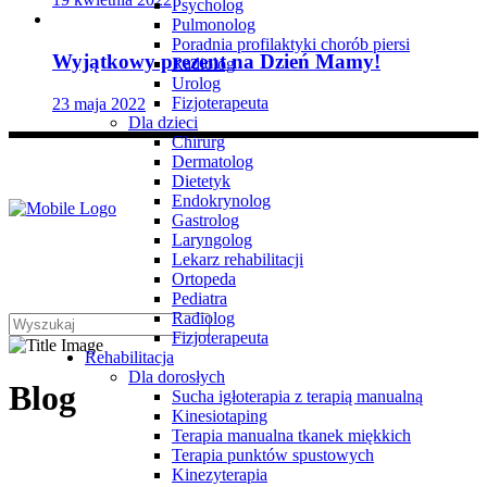
Psycholog
Pulmonolog
Poradnia profilaktyki chorób piersi
Wyjątkowy prezent na Dzień Mamy!
Radiolog
Urolog
Fizjoterapeuta
23 maja 2022
Dla dzieci
Chirurg
Dermatolog
Dietetyk
Endokrynolog
Gastrolog
Laryngolog
Lekarz rehabilitacji
Ortopeda
Pediatra
Radiolog
Fizjoterapeuta
Rehabilitacja
Dla dorosłych
Blog
Sucha igłoterapia z terapią manualną
Kinesiotaping
Terapia manualna tkanek miękkich
Terapia punktów spustowych
Kinezyterapia