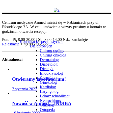
Centrum medyczne Anmed mieści się w Pabianicach przy ul.
Piłsudskiego 3A. W celu umówienia wizyty prosimy o kontakt w
godzinach otwarcia recepcji.
Pon. - Pt. 8.00-20.00 | Sb. 8.00-14.00
Ndz. zamknięte
Konsultacje specjalistyczne
Rejestracja
+ 48 885 112 777
Dla dorosłych
Chirurg ogólny
Chirurg onkolog
Aktualności
Dermatolog
Diabetolog
Dietetyk
Endokrynolog
Gastrolog
Otwieramy laboratorium!
Ginekolog
Kardiolog
7 stycznia 2022
Laryngolog
Lekarz rehabilitacji
Neurochirurg
Nowość w Anmed – INDIBA
Onkolog
Ortopeda
19 kwietnia 2022