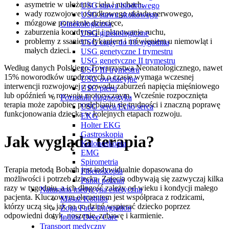
asymetrie w ułożeniu ciała i ruchach,
USG stawu biodrowego
wady rozwojowe ośrodkowego układu nerwowego,
USG stawu skokowego
mózgowe porażenie dziecięce,
Ginekologiczna
zaburzenia koordynacji i planowania ruchu,
USG ginekologiczne
problemy z ssaniem, łykaniem i mówieniem u niemowląt i
USG ciąży do 10. tygodnia
małych dzieci.
USG genetyczne I trymestru
USG genetyczne II trymestru
Według danych Polskiego Towarzystwa Neonatologicznego, nawet
USG III trymestru
15% noworodków urodzonych o czasie wymaga wczesnej
USG owulacyjne
interwencji rozwojowej z powodu zaburzeń napięcia mięśniowego
USG piersi
lub opóźnień w rozwoju motorycznym. Wcześnie rozpocznięta
Pozostała diagnostyka
terapia może zapobiec pogłębianiu się trudności i znaczną poprawę
USG serca/Echo serca
funkcjonowania dziecka w kolejnych etapach rozwoju.
EKG
Holter EKG
Gastroskopia
Jak wygląda terapia?
Kolonoskopia
EMG
Spirometria
Terapia metodą Bobath jest indywidualnie dopasowana do
Fiberoskopia
możliwości i potrzeb dziecka. Zajęcia odbywają się zazwyczaj kilka
Punkt pobrań
razy w tygodniu, a ich długość zależy od wieku i kondycji małego
Naturalna medycyna estetyczna
pacjenta. Kluczowym elementem jest współpraca z rodzicami,
Masaż Kobido
którzy uczą się, jak na co dzień wspierać dziecko poprzez
Zoga Face Integration
odpowiedni dotyk, noszenie, zabawę i karmienie.
Indiba Deep Care
Transport medyczny