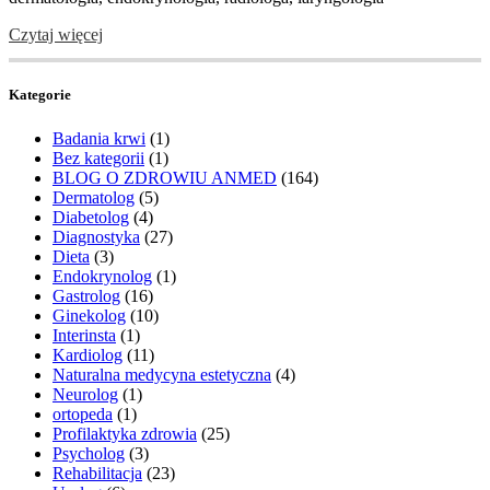
Czytaj więcej
Kategorie
Badania krwi
(1)
Bez kategorii
(1)
BLOG O ZDROWIU ANMED
(164)
Dermatolog
(5)
Diabetolog
(4)
Diagnostyka
(27)
Dieta
(3)
Endokrynolog
(1)
Gastrolog
(16)
Ginekolog
(10)
Interinsta
(1)
Kardiolog
(11)
Naturalna medycyna estetyczna
(4)
Neurolog
(1)
ortopeda
(1)
Profilaktyka zdrowia
(25)
Psycholog
(3)
Rehabilitacja
(23)