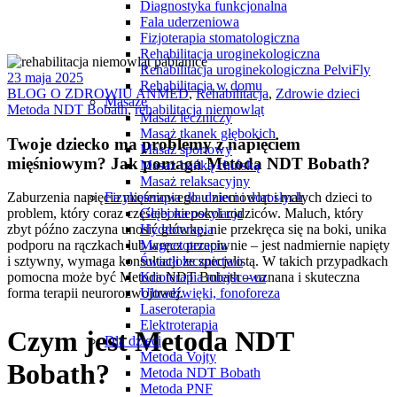
Diagnostyka funkcjonalna
Fala uderzeniowa
Fizjoterapia stomatologiczna
Rehabilitacja uroginekologiczna
Rehabilitacja uroginekologiczna PelviFly
23 maja 2025
Rehabilitacja w domu
BLOG O ZDROWIU ANMED
,
Rehabilitacja
,
Zdrowie dzieci
Masaże
Metoda NDT Bobath
,
rehabilitacja niemowląt
Masaż leczniczy
Masaż tkanek głębokich
Twoje dziecko ma problemy z napięciem
Masaż sportowy
mięśniowym? Jak pomaga Metoda NDT Bobath?
Masaż bańką chińską
Masaż relaksacyjny
Fizykoterapia dla dzieci i dorosłych
Zaburzenia napięcia mięśniowego u niemowląt i małych dzieci to
Głęboka oscylacja
problem, który coraz częściej niepokoi rodziców. Maluch, który
Hydroterapia
zbyt późno zaczyna unosić główkę, nie przekręca się na boki, unika
Magnetoterapia
podporu na rączkach lub wręcz przeciwnie – jest nadmiernie napięty
Światłolecznictwo
i sztywny, wymaga konsultacji ze specjalistą. W takich przypadkach
Krioterapia miejscowa
pomocna może być Metoda NDT Bobath – uznana i skuteczna
Ultradźwięki, fonoforeza
forma terapii neurorozwojowej.
Laseroterapia
Elektroterapia
Czym jest Metoda NDT
Dla dzieci
Metoda Vojty
Bobath?
Metoda NDT Bobath
Metoda PNF