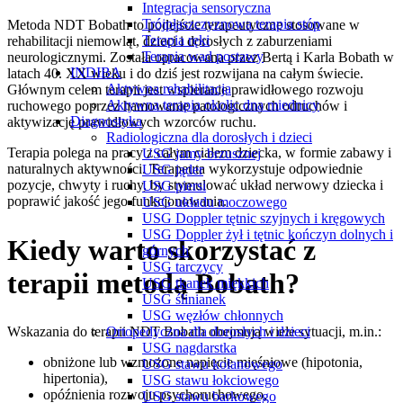
Integracja sensoryczna
Trójpłaszczyznowa terapia stóp
Metoda NDT Bobath to podejście terapeutyczne stosowane w
Terapia ręki
rehabilitacji niemowląt, dzieci i dorosłych z zaburzeniami
Terapia wad postawy
neurologicznymi. Została opracowana przez Bertą i Karla Bobath w
INDIBA
latach 40. XX wieku i do dziś jest rozwijana na całym świecie.
Aktywna rehabilitacja
Głównym celem terapii jest wspieranie prawidłowego rozwoju
Aktywna terapia okolic dna miednicy
ruchowego poprzez hamowanie patologicznych odruchów i
Diagnostyka
aktywizację prawidłowych wzorców ruchu.
Radiologiczna dla dorosłych i dzieci
Terapia polega na pracy z całym ciałem dziecka, w formie zabawy i
USG jamy brzusznej
naturalnych aktywności. Terapeuta wykorzystuje odpowiednie
USG jąder
pozycje, chwyty i ruchy, by stymulować układ nerwowy dziecka i
USG piersi
poprawić jakość jego funkcjonowania.
USG układu moczowego
USG Doppler tętnic szyjnych i kręgowych
USG Doppler żył i tętnic kończyn dolnych i
Kiedy warto skorzystać z
górnych
USG tarczycy
terapii metodą Bobath?
USG tkanek miękkich
USG ślinianek
USG węzłów chłonnych
Ortopedyczna dla dorosłych i dzieci
Wskazania do terapii NDT Bobath obejmują wiele sytuacji, m.in.:
USG nagdarstka
obniżone lub wzmożone napięcie mięśniowe (hipotonia,
USG stawu kolanowego
hipertonia),
USG stawu łokciowego
opóźnienia rozwoju psychoruchowego,
USG stawu barkowego