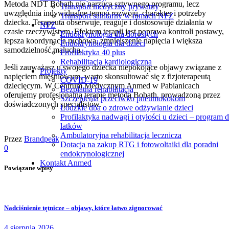
Metoda NDT Bobath nie narzuca sztywnego programu, lecz
Transport medyczny prywatny
uwzględnia indywidualne tempo rozwoju, charakter i potrzeby
Transport sanitarny w ramach NFZ
dziecka. Terapeuta obserwuje, reaguje i dostosowuje działania w
NFZ
czasie rzeczywistym. Efektem terapii jest poprawa kontroli postawy,
Endokrynologia dla dorosłych
lepsza koordynacja ruchowa, zmniejszenie napięcia i większa
Endokrynologia dla dzieci
samodzielność malucha.
Profilaktyka 40 plus
Rehabilitacja kardiologiczna
Jeśli zauważasz u swojego dziecka niepokojące objawy związane z
Projekty
napięciem mięśniowym, warto skonsultować się z fizjoterapeutą
COVID-19
dziecięcym. W Centrum Medycznym Anmed w Pabianicach
Bezpłatna rehabilitacja
oferujemy profesjonalną terapię metodą Bobath, prowadzoną przez
Szczepienia przeciwko pneumokokom
doświadczonych specjalistów.
Łódzkie dba o zdrowe odżywianie dzieci
Profilaktyka nadwagi i otyłości u dzieci – program d
latków
Ambulatoryjna rehabilitacja lecznicza
Przez
Brandpeak
Dotacja na zakup RTG i fotowoltaiki dla poradni
0
endokrynologicznej
Kontakt Anmed
Powiązane wpisy
Nadciśnienie tętnicze – objawy, które łatwo zignorować
4 sierpnia 2026