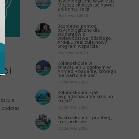
psychologiczne w ANMED.
Możesz skorzystać nawet
z 6 konsultacji
19 czerwca 2026
Bezpłatna pomoc
psychologiczna dla
studentów z
województwa łódzkiego.
ANMED realizuje nowy
program wsparcia
19 czerwca 2026
Kolonoskopia w
znieczuleniu ogólnym w
yć i
Anmed – badanie, którego
nie warto się bać
12 czerwca 2026
Kolonoskopia – jak
wygląda badanie krok po
Szacuje
kroku?
12 czerwca 2026
ie podczas
Gastroskopia – przebieg
krok po kroku
12 czerwca 2026