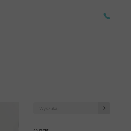
Wyszukaj
po:
O nas