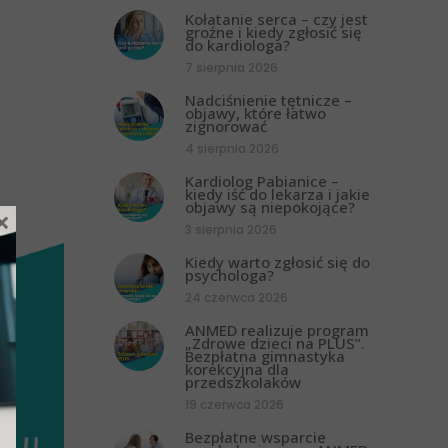
Kołatanie serca – czy jest
groźne i kiedy zgłosić się
do kardiologa?
7 sierpnia 2026
Nadciśnienie tętnicze –
objawy, które łatwo
zignorować
4 sierpnia 2026
Kardiolog Pabianice –
kiedy iść do lekarza i jakie
objawy są niepokojące?
×
3 sierpnia 2026
Kiedy warto zgłosić się do
psychologa?
24 czerwca 2026
ANMED realizuje program
„Zdrowe dzieci na PLUS”.
Bezpłatna gimnastyka
korekcyjna dla
przedszkolaków
19 czerwca 2026
Bezpłatne wsparcie