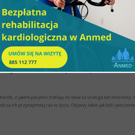
Rehabilitacja
,
Urolog
czowego w Pabianicach
,
Leczenie nietrzymania moczu Pabianice
wego Pabianice – jak rozpoznać, lecz
ób, z jakimi pacjenci trafiają do lekarza urologa lub internisty. 
cza ich przynajmniej raz w życiu. Objawy takie jak ból i pieczen