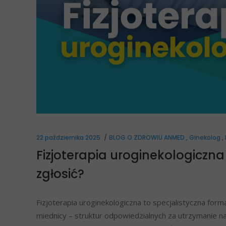
22 października 2025
BLOG O ZDROWIU ANMED
,
Ginekolog
,
Fizjoterapia uroginekologiczna 
zgłosić?
Fizjoterapia uroginekologiczna to specjalistyczna forma
miednicy – struktur odpowiedzialnych za utrzymanie na