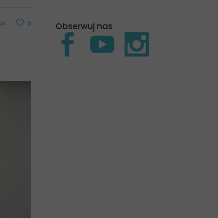
ak
0
Obserwuj nas