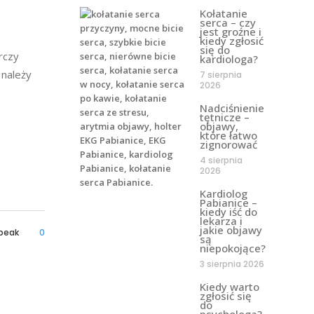
Kołatanie
serca – czy
jest groźne i
kiedy zgłosić
się do
rczy
kardiologa?
 należy
7 sierpnia
2026
Nadciśnienie
tętnicze –
objawy,
które łatwo
zignorować
4 sierpnia
2026
Kardiolog
Pabianice –
kiedy iść do
lekarza i
jakie objawy
peak
0
są
niepokojące?
3 sierpnia 2026
Kiedy warto
zgłosić się
do
psychologa?