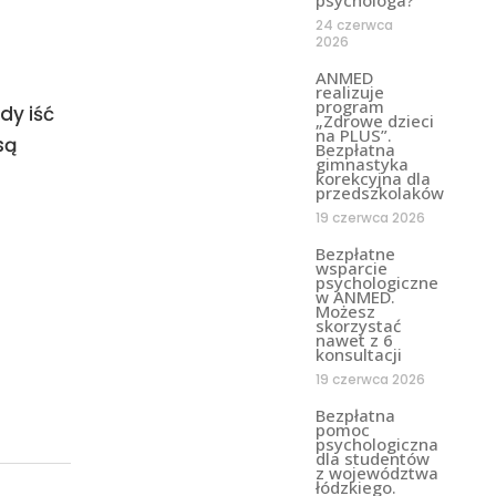
24 czerwca
2026
ANMED
realizuje
program
dy iść
„Zdrowe dzieci
na PLUS”.
są
Bezpłatna
gimnastyka
korekcyjna dla
przedszkolaków
19 czerwca 2026
Bezpłatne
wsparcie
psychologiczne
w ANMED.
Możesz
skorzystać
nawet z 6
konsultacji
19 czerwca 2026
Bezpłatna
pomoc
psychologiczna
dla studentów
z województwa
łódzkiego.