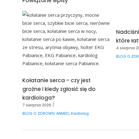
Powiązane wpisy
Nadciśni
które ł
4 sierpnia 
BLOG O ZD
Kołatanie serca – czy jest
groźne i kiedy zgłosić się do
kardiologa?
7 sierpnia 2026
,
BLOG O ZDROWIU ANMED
Kardiolog