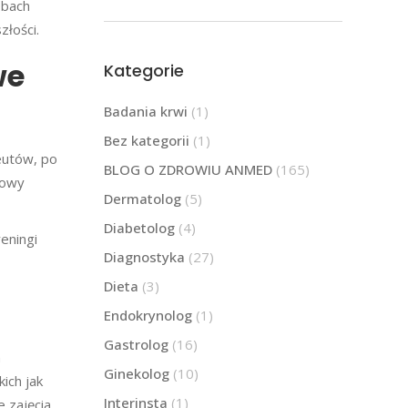
obach
łości.
we
Kategorie
Badania krwi
(1)
Bez kategorii
(1)
eutów, po
BLOG O ZDROWIU ANMED
(165)
iowy
Dermatolog
(5)
Diabetolog
(4)
reningi
Diagnostyka
(27)
Dieta
(3)
Endokrynolog
(1)
Gastrolog
(16)
m
Ginekolog
(10)
ich jak
Interinsta
(1)
 zajęcia