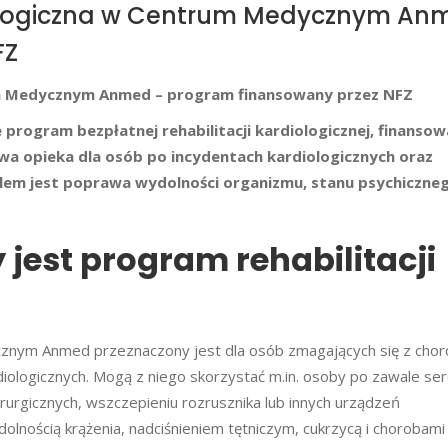
iologiczna w Centrum Medycznym An
FZ
rum Medycznym Anmed – program finansowany przez NFZ
program bezpłatnej rehabilitacji kardiologicznej, finanso
 opieka dla osób po incydentach kardiologicznych oraz
elem jest poprawa wydolności organizmu, stanu psychiczneg
jest program rehabilitacji
ycznym Anmed przeznaczony jest dla osób zmagających się z cho
diologicznych. Mogą z niego skorzystać m.in. osoby po zawale ser
rurgicznych, wszczepieniu rozrusznika lub innych urządzeń
olnością krążenia, nadciśnieniem tętniczym, cukrzycą i chorobami