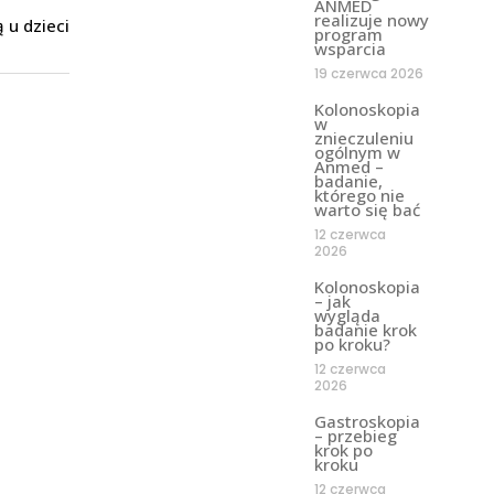
ANMED
realizuje nowy
program
wsparcia
19 czerwca 2026
Kolonoskopia
w
znieczuleniu
ogólnym w
Anmed –
badanie,
którego nie
warto się bać
12 czerwca
2026
Kolonoskopia
– jak
wygląda
badanie krok
po kroku?
12 czerwca
2026
Gastroskopia
– przebieg
krok po
kroku
12 czerwca