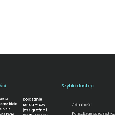
ści
Szybki dostęp
Kołatanie
serca – czy
Aktualności
jest groźne i
Konsultacje specjalistyc