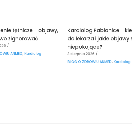
enie tętnicze – objawy,
Kardiolog Pabianice – kie
atwo zignorować
do lekarza i jakie objawy 
2026
niepokojące?
,
ROWIU ANMED
Kardiolog
3 sierpnia 2026
,
BLOG O ZDROWIU ANMED
Kardiolog