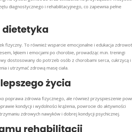
u diagnostycznego i rehabilitacyjnego, co zapewnia pełne
 dietetyka
iłek fizyczny. To również wsparcie emocjonalne i edukacja zdrowot
em, lękiem i emocjami po chorobie, prowadząc m.in. treningi
niowy dostosowany do potrzeb osób z chorobami serca, cukrzycą 
enia i utrzymać zdrową masę ciała.
 lepszego życia
tylko poprawa zdrowia fizycznego, ale również przyspieszenie pow
awie kondycji i wydolności krążenia, powrocie do aktywności
trzymaniu zdrowych nawyków i dobrej kondycji psychicznej.
amu rehabilitacji