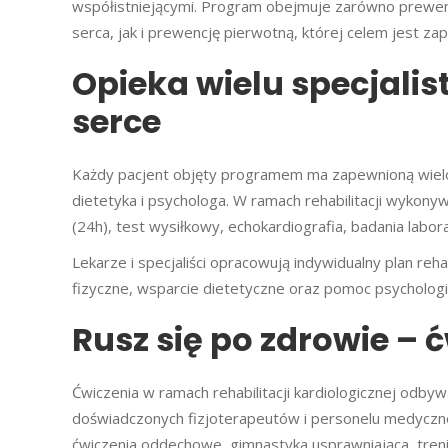
współistniejącymi. Program obejmuje zarówno prewen
serca, jak i prewencję pierwotną, której celem jest
Opieka wielu specjalis
serce
Każdy pacjent objęty programem ma zapewnioną wielosp
dietetyka i psychologa. W ramach rehabilitacji wykony
(24h), test wysiłkowy, echokardiografia, badania labor
Lekarze i specjaliści opracowują indywidualny plan rehab
fizyczne, wsparcie dietetyczne oraz pomoc psychologi
Rusz się po zdrowie – 
Ćwiczenia w ramach rehabilitacji kardiologicznej odbyw
doświadczonych fizjoterapeutów i personelu medyczneg
ćwiczenia oddechowe, gimnastyka usprawniająca, treni