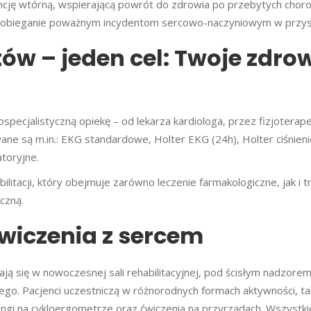
cję wtórną, wspierającą powrót do zdrowia po przebytych chor
 zapobieganie poważnym incydentom sercowo-naczyniowym w przysz
tów – jeden cel: Twoje zdro
ecjalistyczną opiekę – od lekarza kardiologa, przez fizjoterap
wane są m.in.: EKG standardowe, Holter EKG (24h), Holter ciśnien
atoryjne.
ilitacji, który obejmuje zarówno leczenie farmakologiczne, jak i t
czną.
ćwiczenia z sercem
ają się w nowoczesnej sali rehabilitacyjnej, pod ścisłym nadzore
o. Pacjenci uczestniczą w różnorodnych formach aktywności, tak
ngi na cykloergometrze oraz ćwiczenia na przyrządach. Wszystkie