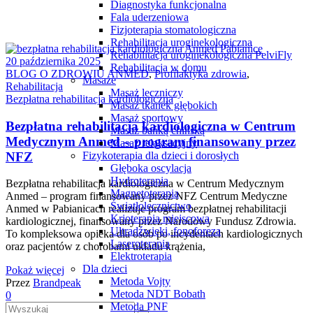
Diagnostyka funkcjonalna
Fala uderzeniowa
Fizjoterapia stomatologiczna
Rehabilitacja uroginekologiczna
Rehabilitacja uroginekologiczna PelviFly
20 października 2025
Rehabilitacja w domu
BLOG O ZDROWIU ANMED
,
Profilaktyka zdrowia
,
Masaże
Rehabilitacja
Masaż leczniczy
Bezpłatna rehabilitacja kardiologiczna
Masaż tkanek głębokich
Masaż sportowy
Bezpłatna rehabilitacja kardiologiczna w Centrum
Masaż bańką chińską
Medycznym Anmed – program finansowany przez
Masaż relaksacyjny
NFZ
Fizykoterapia dla dzieci i dorosłych
Głęboka oscylacja
Hydroterapia
Bezpłatna rehabilitacja kardiologiczna w Centrum Medycznym
Magnetoterapia
Anmed – program finansowany przez NFZ Centrum Medyczne
Światłolecznictwo
Anmed w Pabianicach realizuje program bezpłatnej rehabilitacji
Krioterapia miejscowa
kardiologicznej, finansowany przez Narodowy Fundusz Zdrowia.
Ultradźwięki, fonoforeza
To kompleksowa opieka dla osób po incydentach kardiologicznych
Laseroterapia
oraz pacjentów z chorobami układu krążenia,
Elektroterapia
Dla dzieci
Pokaż więcej
Metoda Vojty
Przez
Brandpeak
Metoda NDT Bobath
0
Metoda PNF
Wyszukaj