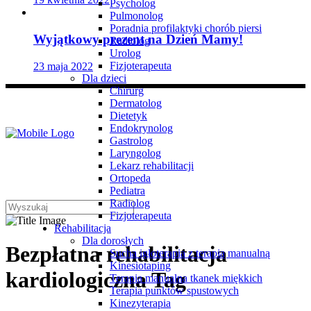
Psycholog
Pulmonolog
Poradnia profilaktyki chorób piersi
Wyjątkowy prezent na Dzień Mamy!
Radiolog
Urolog
Fizjoterapeuta
23 maja 2022
Dla dzieci
Chirurg
Dermatolog
Dietetyk
Endokrynolog
Gastrolog
Laryngolog
Lekarz rehabilitacji
Ortopeda
Pediatra
Radiolog
Fizjoterapeuta
Rehabilitacja
Dla dorosłych
Bezpłatna rehabilitacja
Sucha igłoterapia z terapią manualną
Kinesiotaping
kardiologiczna Tag
Terapia manualna tkanek miękkich
Terapia punktów spustowych
Kinezyterapia