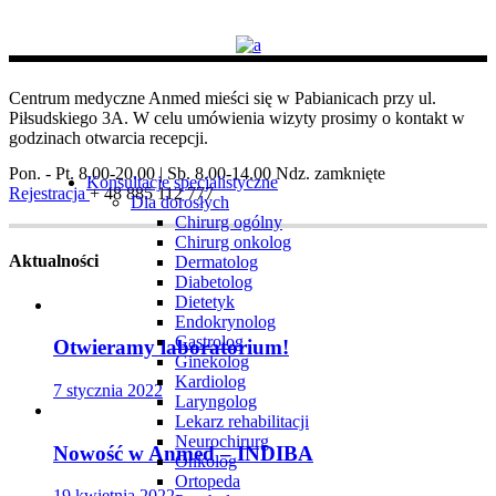
Centrum medyczne Anmed mieści się w Pabianicach przy ul.
Piłsudskiego 3A. W celu umówienia wizyty prosimy o kontakt w
godzinach otwarcia recepcji.
Pon. - Pt. 8.00-20.00 | Sb. 8.00-14.00
Ndz. zamknięte
Konsultacje specjalistyczne
Rejestracja
+ 48 885 112 777
Dla dorosłych
Chirurg ogólny
Chirurg onkolog
Aktualności
Dermatolog
Diabetolog
Dietetyk
Endokrynolog
Gastrolog
Otwieramy laboratorium!
Ginekolog
Kardiolog
7 stycznia 2022
Laryngolog
Lekarz rehabilitacji
Neurochirurg
Nowość w Anmed – INDIBA
Onkolog
Ortopeda
19 kwietnia 2022