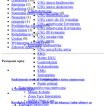
Ginekolog
(10)
USG stawu biodrowego
Interinsta
(1)
USG stawu skokowego
Kardiolog
(11)
Ginekologiczna
Naturalna medycyna estetyczna
(4)
USG ginekologiczne
Neurolog
(1)
USG ciąży do 10. tygodnia
ortopeda
(1)
USG genetyczne I trymestru
Profilaktyka zdrowia
(25)
USG genetyczne II trymestru
Psycholog
(3)
USG III trymestru
Rehabilitacja
(23)
USG owulacyjne
Urolog
(6)
USG piersi
Wydarzenia ANMED
(6)
Pozostała diagnostyka
Zdrowie dzieci
(11)
USG serca/Echo serca
EKG
Holter EKG
Powiązane wpisy
Gastroskopia
Kolonoskopia
EMG
Spirometria
Fiberoskopia
Nadciśnienie tętnicze – objawy, które łatwo zignorować
Punkt pobrań
Naturalna medycyna estetyczna
4 sierpnia 2026
Masaż Kobido
Zoga Face Integration
Indiba Deep Care
Kardiolog Pabianice – kiedy iść do lekarza i jakie objawy są
Transport medyczny