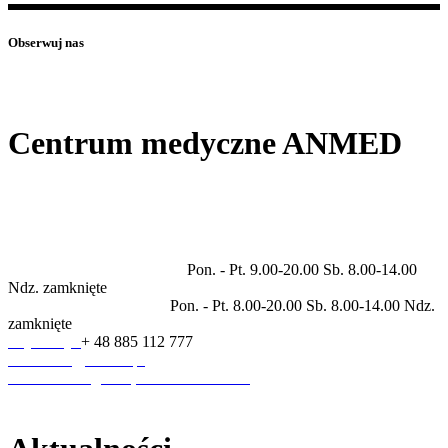
Obserwuj nas
Centrum medyczne ANMED
Prywatne centrum medyczne świadczące usługi w zakresie
specjalności: ortopedia, rehabilitacja, neurologia, kardiologia,
dermatologia, endokrynologia, laryngologia, pulmonologia,
diagnostyka ultrasonograficzna.
Godziny otwarcia placówki
Pon. - Pt. 9.00-20.00 Sb. 8.00-14.00
Ndz. zamknięte
Godziny pracy rejestracji
Pon. - Pt. 8.00-20.00 Sb. 8.00-14.00 Ndz.
zamknięte
Rejestracja
+ 48 885 112 777
sekretariat@anmed.pl
ul. Piłsudskiego 3A, 95-200 Pabianice