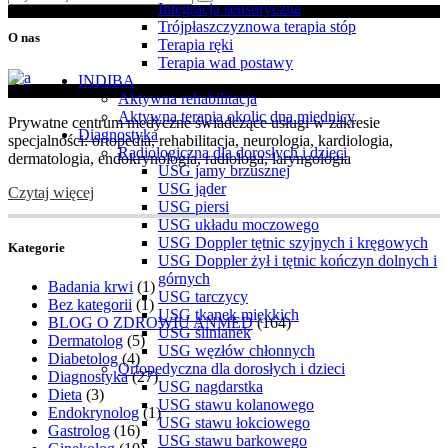
Integracja sensoryczna
po:
Trójpłaszczyznowa terapia stóp
O nas
Terapia ręki
Terapia wad postawy
INDIBA
Aktywna rehabilitacja
Aktywna terapia okolic dna miednicy
Prywatne centrum medyczne świadczące usługi w zakresie
Diagnostyka
specjalności: ortopedia, rehabilitacja, neurologia, kardiologia,
Radiologiczna dla dorosłych i dzieci
dermatologia, endokrynologia, radiologa, laryngologia
USG jamy brzusznej
USG jąder
Czytaj więcej
USG piersi
USG układu moczowego
USG Doppler tętnic szyjnych i kręgowych
Kategorie
USG Doppler żył i tętnic kończyn dolnych i
górnych
Badania krwi
(1)
USG tarczycy
Bez kategorii
(1)
USG tkanek miękkich
BLOG O ZDROWIU ANMED
(164)
USG ślinianek
Dermatolog
(5)
USG węzłów chłonnych
Diabetolog
(4)
Ortopedyczna dla dorosłych i dzieci
Diagnostyka
(27)
USG nagdarstka
Dieta
(3)
USG stawu kolanowego
Endokrynolog
(1)
USG stawu łokciowego
Gastrolog
(16)
USG stawu barkowego