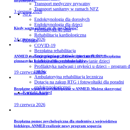
niepokojące?
Transport medyczny prywatny
Transport sanitarny w ramach NFZ
3 sierpnia 2026
NFZ
Endokrynologia dla dorosłych
Endokrynologia dla dzieci
Kiedy warto zgłosić się do psychologa?
Profilaktyka 40 plus
Rehabilitacja kardiologiczna
24 czerwca 2026
Projekty
COVID-19
Bezpłatna rehabilitacja
Szczepienia przeciwko pneumokokom
ANMED realizuje program „Zdrowe dzieci na PLUS”. Bezpłatna
gimnastyka korekcyjna dla przedszkolaków
Łódzkie dba o zdrowe odżywianie dzieci
Profilaktyka nadwagi i otyłości u dzieci – program d
latków
19 czerwca 2026
Ambulatoryjna rehabilitacja lecznicza
Dotacja na zakup RTG i fotowoltaiki dla poradni
endokrynologicznej
Bezpłatne wsparcie psychologiczne w ANMED. Możesz skorzystać
Kontakt Anmed
nawet z 6 konsultacji
19 czerwca 2026
Bezpłatna pomoc psychologiczna dla studentów z województwa
łódzkiego. ANMED realizuje nowy program wsparcia