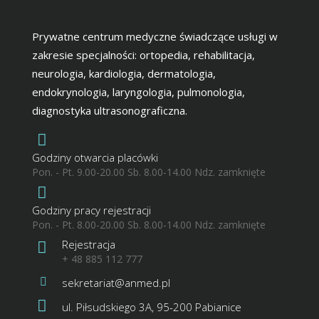
Prywatne centrum medyczne świadczące usługi w
zakresie specjalności: ortopedia, rehabilitacja,
neurologia, kardiologia, dermatologia,
endokrynologia, laryngologia, pulmonologia,
diagnostyka ultrasonograficzna.
Godziny otwarcia placówki
Pon. - Pt. 9.00-20.00 Sb. 8.00-14.00 Ndz. zamknięte
Godziny pracy rejestracji
Pon. - Pt. 8.00-20.00 Sb. 8.00-14.00 Ndz. zamknięte
Rejestracja
+ 48 885 112 777
sekretariat@anmed.pl
ul. Piłsudskiego 3A, 95-200 Pabianice