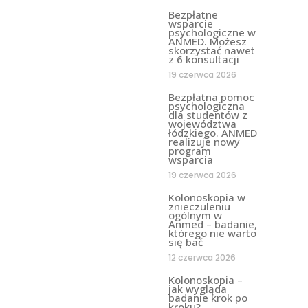
Bezpłatne
wsparcie
psychologiczne w
ANMED. Możesz
skorzystać nawet
z 6 konsultacji
19 czerwca 2026
Bezpłatna pomoc
psychologiczna
dla studentów z
województwa
łódzkiego. ANMED
realizuje nowy
program
wsparcia
19 czerwca 2026
Kolonoskopia w
znieczuleniu
ogólnym w
Anmed – badanie,
którego nie warto
się bać
12 czerwca 2026
Kolonoskopia –
jak wygląda
badanie krok po
kroku?