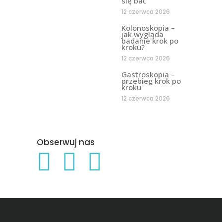
się bać
12 czerwca 2026
Kolonoskopia –
jak wygląda
badanie krok po
kroku?
12 czerwca 2026
Gastroskopia –
przebieg krok po
kroku
12 czerwca 2026
Obserwuj nas