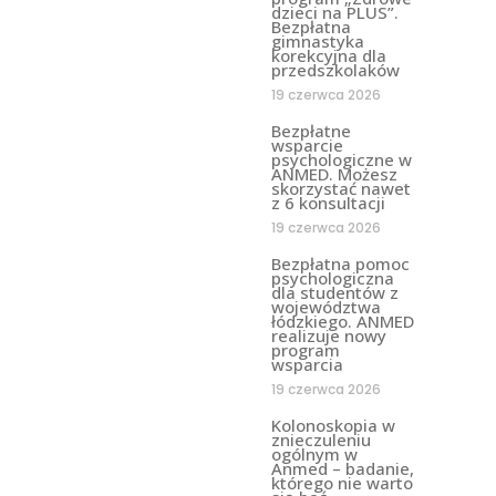
dzieci na PLUS”.
Bezpłatna
gimnastyka
korekcyjna dla
przedszkolaków
19 czerwca 2026
Bezpłatne
wsparcie
psychologiczne w
ANMED. Możesz
skorzystać nawet
z 6 konsultacji
19 czerwca 2026
Bezpłatna pomoc
psychologiczna
dla studentów z
województwa
łódzkiego. ANMED
realizuje nowy
program
wsparcia
19 czerwca 2026
Kolonoskopia w
znieczuleniu
ogólnym w
Anmed – badanie,
którego nie warto