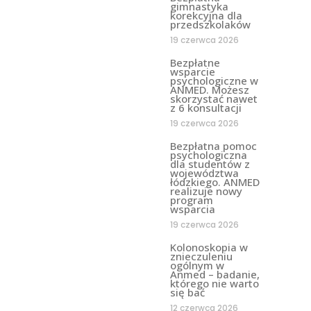
gimnastyka
korekcyjna dla
przedszkolaków
19 czerwca 2026
Bezpłatne
wsparcie
psychologiczne w
ANMED. Możesz
skorzystać nawet
z 6 konsultacji
19 czerwca 2026
Bezpłatna pomoc
psychologiczna
dla studentów z
województwa
łódzkiego. ANMED
realizuje nowy
program
wsparcia
19 czerwca 2026
Kolonoskopia w
znieczuleniu
ogólnym w
Anmed – badanie,
którego nie warto
się bać
12 czerwca 2026