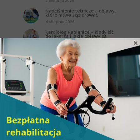
7 sierpnia 2026
Nadciśnienie tętnicze – objawy,
które łatwo zignorować
4 sierpnia 2026
Kardiolog Pabianice – kiedy iść
do lekarza i jakie objawy są
×
niepokojące?
3 sierpnia 2026
Kiedy warto zgłosić się do
psychologa?
24 czerwca 2026
ANMED realizuje program
„Zdrowe dzieci na PLUS”.
Bezpłatna gimnastyka
korekcyjna dla przedszkolaków
19 czerwca 2026
Bezpłatne wsparcie
psychologiczne w ANMED.
Możesz skorzystać nawet z 6
konsultacji
19 czerwca 2026
Bezpłatna pomoc