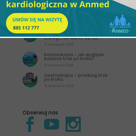
psychologiczna dla studentów
z województwa łódzkiego.
ANMED realizuje nowy program
wsparcia
19 czerwca 2026
Kolonoskopia w znieczuleniu
ogólnym w Anmed – badanie,
którego nie warto się bać
12 czerwca 2026
Kolonoskopia – jak wygląda
badanie krok po kroku?
12 czerwca 2026
Gastroskopia – przebieg krok
po kroku
12 czerwca 2026
Obserwuj nas