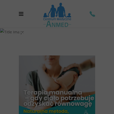
terapia manualna
pabianice Tag