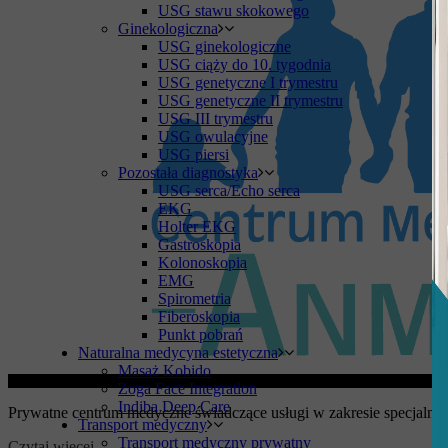
USG stawu skokowego
Ginekologiczna
USG ginekologiczne
USG ciąży do 10. tygodnia
USG genetyczne I trymestru
USG genetyczne II trymestru
USG III trymestru
USG owulacyjne
USG piersi
Pozostała diagnostyka
USG serca/Echo serca
EKG
Holter EKG
Gastroskopia
Kolonoskopia
EMG
Spirometria
Fiberoskopia
Punkt pobrań
Naturalna medycyna estetyczna
Masaż Kobido
Zoga Face Integration
Indiba Deep Care
Prywatne centrum medyczne świadczące usługi w zakresie specjalności:
Transport medyczny
Transport medyczny prywatny
Czytaj więcej