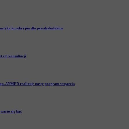
astyka korekcyjna dla przedszkolaków
 z 6 konsultacji
iego. ANMED realizuje nowy program wsparcia
warto się bać