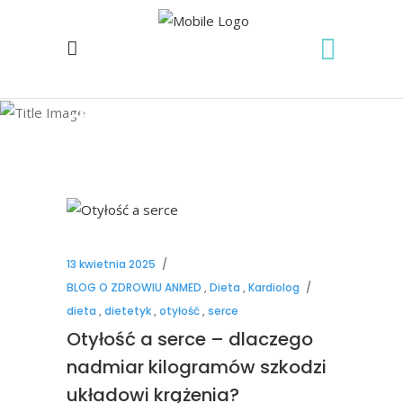
dieta Tag
13 kwietnia 2025
BLOG O ZDROWIU ANMED
,
Dieta
,
Kardiolog
dieta
,
dietetyk
,
otyłość
,
serce
Otyłość a serce – dlaczego
nadmiar kilogramów szkodzi
układowi krążenia?