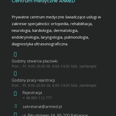
Centrum medyczne ANMED
Prywatne centrum medyczne świadczące usługi w
zakresie specjalności: ortopedia, rehabilitacja,
neurologia, kardiologia, dermatologia,
endokrynologia, laryngologia, pulmonologia,
diagnostyka ultrasonograficzna.
Godziny otwarcia placówki
Pon. - Pt. 9.00-20.00 Sb. 8.00-14.00 Ndz. zamknięte
Godziny pracy rejestracji
Pon. - Pt. 8.00-20.00 Sb. 8.00-14.00 Ndz. zamknięte
Rejestracja
+ 48 885 112 777
sekretariat@anmed.pl
ul. Piłsudskiego 3A, 95-200 Pabianice