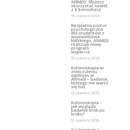
ANMED. Możesz
skorzystać nawet
z 6 konsultacji
19 czerwca 2026
Bezpłatna pomoc
psychologiczna
dla studentów z
województwa
łódzkiego. ANMED
realizuje nowy
program
wsparcia
19 czerwca 2026
Kolonoskopia w
znieczuleniu
ogólnym w
Anmed – badanie,
którego nie warto
się bać
12 czerwca 2026
Kolonoskopia –
jak wygląda
badanie krok po
kroku?
12 czerwca 2026
Gastroskopia –