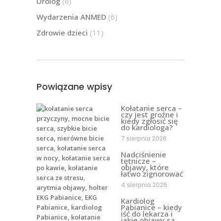
Urolog
(6)
Wydarzenia ANMED
(6)
Zdrowie dzieci
(11)
Powiązane wpisy
Kołatanie serca –
czy jest groźne i
kiedy zgłosić się
do kardiologa?
7 sierpnia 2026
Nadciśnienie
tętnicze –
objawy, które
łatwo zignorować
4 sierpnia 2026
Kardiolog
Pabianice – kiedy
iść do lekarza i
jakie objawy są