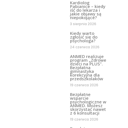
Kardiolog
Pabianice – kiedy
iść do lekarza i
jakie objawy są
niepokojące?
3 sierpnia 2026
Kiedy warto
zgłosić się do
psychologa?
24 czerwca 2026
ANMED realizuje
program „Zdrowe
dzieci na PLUS”.
Bezpłatna
gimnastyka
korekcyjna dla
przedszkolaków
19 czerwca 2026
Bezpłatne
wsparcie
psychologiczne w
ANMED. Możesz
skorzystać nawet
z 6 konsultacji
19 czerwca 2026