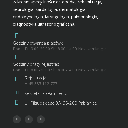
zakresie specjalności: ortopedia, rehabilitacja,
neurologia, kardiologia, dermatologia,
endokrynologia, laryngologia, pulmonologia,
diagnostyka ultrasonograficzna.
Godziny otwarcia placówki
Pon. - Pt. 9.00-20.00 Sb. 8.00-14.00 Ndz. zamknięte
Godziny pracy rejestracji
Pon. - Pt. 8.00-20.00 Sb. 8.00-14.00 Ndz. zamknięte
Rejestracja
+ 48 885 112 777
sekretariat@anmed.pl
ul. Piłsudskiego 3A, 95-200 Pabianice