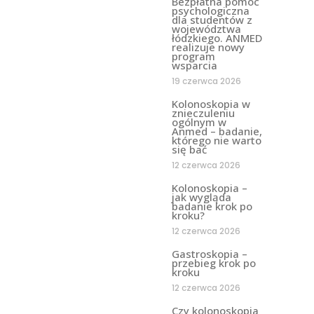
Bezpłatna pomoc
psychologiczna
dla studentów z
województwa
łódzkiego. ANMED
realizuje nowy
program
wsparcia
19 czerwca 2026
Kolonoskopia w
znieczuleniu
ogólnym w
Anmed – badanie,
którego nie warto
się bać
12 czerwca 2026
Kolonoskopia –
jak wygląda
badanie krok po
kroku?
12 czerwca 2026
Gastroskopia –
przebieg krok po
kroku
12 czerwca 2026
Czy kolonoskopia