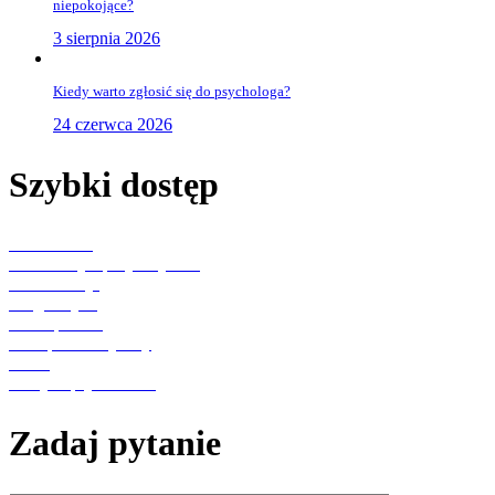
niepokojące?
3 sierpnia 2026
Kiedy warto zgłosić się do psychologa?
24 czerwca 2026
Szybki dostęp
Aktualności
Konsultacje specjalistyczne
Rehabilitacja
Diagnostyka
Punkt pobrań
Transport medyczny
O nas
Polityka prywatności
Zadaj pytanie