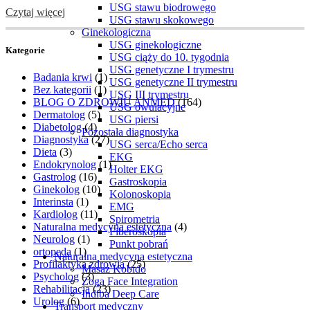
USG stawu biodrowego
Czytaj więcej
USG stawu skokowego
Ginekologiczna
USG ginekologiczne
Kategorie
USG ciąży do 10. tygodnia
USG genetyczne I trymestru
Badania krwi
(1)
USG genetyczne II trymestru
Bez kategorii
(1)
USG III trymestru
BLOG O ZDROWIU ANMED
(164)
USG owulacyjne
Dermatolog
(5)
USG piersi
Diabetolog
(4)
Pozostała diagnostyka
Diagnostyka
(27)
USG serca/Echo serca
Dieta
(3)
EKG
Endokrynolog
(1)
Holter EKG
Gastrolog
(16)
Gastroskopia
Ginekolog
(10)
Kolonoskopia
Interinsta
(1)
EMG
Kardiolog
(11)
Spirometria
Naturalna medycyna estetyczna
(4)
Fiberoskopia
Neurolog
(1)
Punkt pobrań
ortopeda
(1)
Naturalna medycyna estetyczna
Profilaktyka zdrowia
(25)
Masaż Kobido
Psycholog
(3)
Zoga Face Integration
Rehabilitacja
(23)
Indiba Deep Care
Urolog
(6)
Transport medyczny