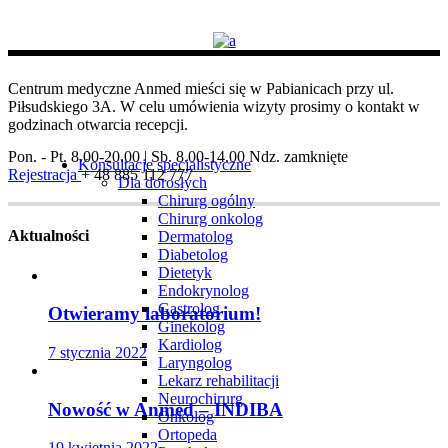
Centrum medyczne Anmed mieści się w Pabianicach przy ul.
Piłsudskiego 3A. W celu umówienia wizyty prosimy o kontakt w
godzinach otwarcia recepcji.
Pon. - Pt. 8.00-20.00 | Sb. 8.00-14.00
Ndz. zamknięte
Konsultacje specjalistyczne
Rejestracja
+ 48 885 112 777
Dla dorosłych
Chirurg ogólny
Chirurg onkolog
Aktualności
Dermatolog
Diabetolog
Dietetyk
Endokrynolog
Gastrolog
Otwieramy laboratorium!
Ginekolog
Kardiolog
7 stycznia 2022
Laryngolog
Lekarz rehabilitacji
Neurochirurg
Nowość w Anmed – INDIBA
Onkolog
Ortopeda
19 kwietnia 2022