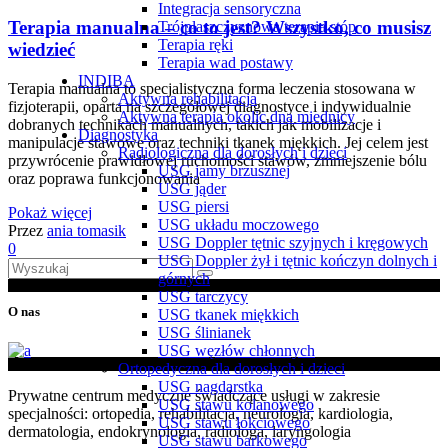
Integracja sensoryczna
Terapia manualna – co to jest? Wszystko, co musisz
Trójpłaszczyznowa terapia stóp
Terapia ręki
wiedzieć
Terapia wad postawy
INDIBA
Terapia manualna to specjalistyczna forma leczenia stosowana w
Aktywna rehabilitacja
fizjoterapii, oparta na szczegółowej diagnostyce i indywidualnie
Aktywna terapia okolic dna miednicy
dobranych technikach manualnych, takich jak mobilizacje i
Diagnostyka
manipulacje stawowe oraz techniki tkanek miękkich. Jej celem jest
Radiologiczna dla dorosłych i dzieci
przywrócenie prawidłowej ruchomości stawów, zmniejszenie bólu
USG jamy brzusznej
oraz poprawa funkcjonowania
USG jąder
USG piersi
Pokaż więcej
USG układu moczowego
Przez
ania tomasik
USG Doppler tętnic szyjnych i kręgowych
0
USG Doppler żył i tętnic kończyn dolnych i
Wyszukaj
górnych
po:
USG tarczycy
O nas
USG tkanek miękkich
USG ślinianek
USG węzłów chłonnych
Ortopedyczna dla dorosłych i dzieci
USG nagdarstka
Prywatne centrum medyczne świadczące usługi w zakresie
USG stawu kolanowego
specjalności: ortopedia, rehabilitacja, neurologia, kardiologia,
USG stawu łokciowego
dermatologia, endokrynologia, radiologa, laryngologia
USG stawu barkowego