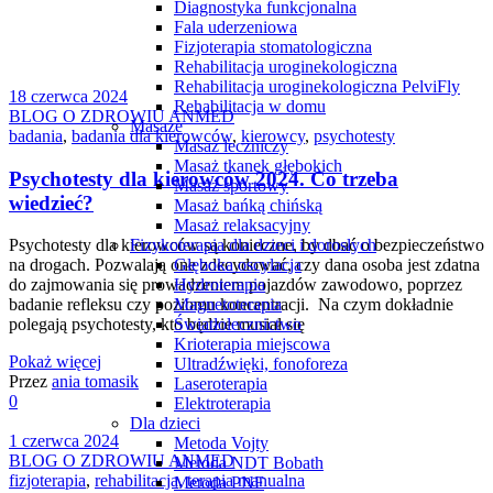
Diagnostyka funkcjonalna
Fala uderzeniowa
Fizjoterapia stomatologiczna
Rehabilitacja uroginekologiczna
Rehabilitacja uroginekologiczna PelviFly
18 czerwca 2024
Rehabilitacja w domu
BLOG O ZDROWIU ANMED
Masaże
badania
,
badania dla kierowców
,
kierowcy
,
psychotesty
Masaż leczniczy
Masaż tkanek głębokich
Psychotesty dla kierowców 2024. Co trzeba
Masaż sportowy
wiedzieć?
Masaż bańką chińską
Masaż relaksacyjny
Fizykoterapia dla dzieci i dorosłych
Psychotesty dla kierowców są konieczne, by dbać o bezpieczeństwo
Głęboka oscylacja
na drogach. Pozwalają one zdecydować, czy dana osoba jest zdatna
Hydroterapia
do zajmowania się prowadzeniem pojazdów zawodowo, poprzez
Magnetoterapia
badanie refleksu czy poziomu koncentracji. Na czym dokładnie
Światłolecznictwo
polegają psychotesty, kto będzie musiał się
Krioterapia miejscowa
Pokaż więcej
Ultradźwięki, fonoforeza
Przez
ania tomasik
Laseroterapia
0
Elektroterapia
Dla dzieci
1 czerwca 2024
Metoda Vojty
BLOG O ZDROWIU ANMED
Metoda NDT Bobath
fizjoterapia
,
rehabilitacja
,
terapia manualna
Metoda PNF