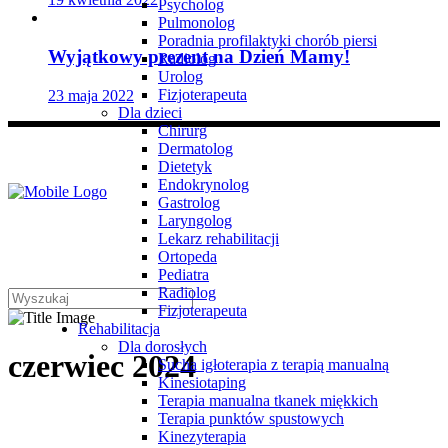
Psycholog
Pulmonolog
Poradnia profilaktyki chorób piersi
Wyjątkowy prezent na Dzień Mamy!
Radiolog
Urolog
Fizjoterapeuta
23 maja 2022
Dla dzieci
Chirurg
Dermatolog
Dietetyk
Endokrynolog
Gastrolog
Laryngolog
Lekarz rehabilitacji
Ortopeda
Pediatra
Radiolog
Fizjoterapeuta
Rehabilitacja
Dla dorosłych
czerwiec 2024
Sucha igłoterapia z terapią manualną
Kinesiotaping
Terapia manualna tkanek miękkich
Terapia punktów spustowych
Kinezyterapia