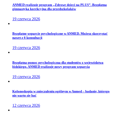
ANMED realizuje program „Zdrowe dzieci na PLUS”. Bezpłatna
gimnastyka korekcyjna dla przedszkolaków
19 czerwca 2026
Bezpłatne wsparcie psychologiczne w ANMED. Możesz skorzystać
nawet z 6 konsultacji
19 czerwca 2026
Bezpłatna pomoc psychologiczna dla studentów z województwa
łódzkiego. ANMED realizuje nowy program wsparcia
19 czerwca 2026
Kolonoskopia w znieczuleniu ogólnym w Anmed – badanie, którego
nie warto się bać
12 czerwca 2026