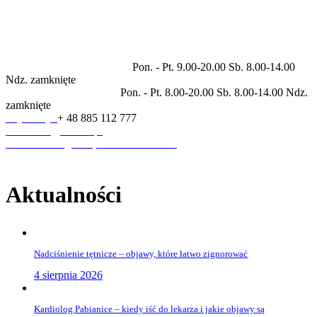
Prywatne centrum medyczne świadczące usługi w zakresie
specjalności: ortopedia, rehabilitacja, neurologia, kardiologia,
dermatologia, endokrynologia, laryngologia, pulmonologia,
diagnostyka ultrasonograficzna.
Godziny otwarcia placówki
Pon. - Pt. 9.00-20.00 Sb. 8.00-14.00
Ndz. zamknięte
Godziny pracy rejestracji
Pon. - Pt. 8.00-20.00 Sb. 8.00-14.00 Ndz.
zamknięte
Rejestracja
+ 48 885 112 777
sekretariat@anmed.pl
ul. Piłsudskiego 3A, 95-200 Pabianice
Aktualności
Nadciśnienie tętnicze – objawy, które łatwo zignorować
4 sierpnia 2026
Kardiolog Pabianice – kiedy iść do lekarza i jakie objawy są