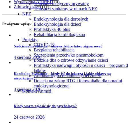
Wydarzenia ANMED
(6)
Transport medyczny prywatny
Zdrowie dzieci
(11)
Transport sanitarny w ramach NFZ
NFZ
Endokrynologia dla dorosłych
Powiązane wpisy
Endokrynologia dla dzieci
Profilaktyka 40 plus
Rehabilitacja kardiologiczna
Projekty
COVID-19
Nadciśnienie tętnicze – objawy, które łatwo zignorować
Bezpłatna rehabilitacja
Szczepienia przeciwko pneumokokom
4 sierpnia 2026
Łódzkie dba o zdrowe odżywianie dzieci
Profilaktyka nadwagi i otyłości u dzieci – program d
latków
Kardiolog Pabianice – kiedy iść do lekarza i jakie objawy są
Ambulatoryjna rehabilitacja lecznicza
niepokojące?
Dotacja na zakup RTG i fotowoltaiki dla poradni
endokrynologicznej
3 sierpnia 2026
Kontakt Anmed
Kiedy warto zgłosić się do psychologa?
24 czerwca 2026