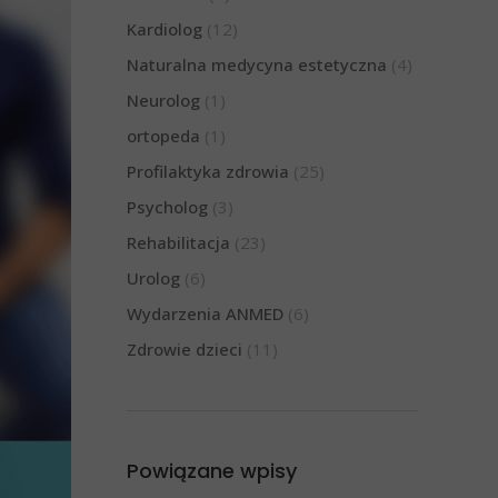
Kardiolog
(12)
Naturalna medycyna estetyczna
(4)
Neurolog
(1)
ortopeda
(1)
Profilaktyka zdrowia
(25)
Psycholog
(3)
Rehabilitacja
(23)
Urolog
(6)
Wydarzenia ANMED
(6)
Zdrowie dzieci
(11)
Powiązane wpisy