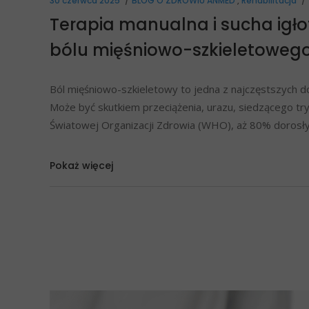
30 czerwca 2025
BLOG O ZDROWIU ANMED
,
Rehabilitacja
Terapia manualna i sucha igł
bólu mięśniowo-szkieletoweg
Ból mięśniowo-szkieletowy to jedna z najczęstszych do
Może być skutkiem przeciążenia, urazu, siedzącego try
Światowej Organizacji Zdrowia (WHO), aż 80% dorosł
Pokaż więcej