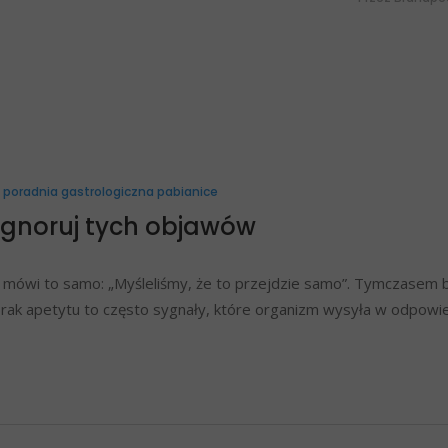
poradnia gastrologiczna pabianice
 ignoruj tych objawów
ej mówi to samo: „Myśleliśmy, że to przejdzie samo”. Tymczasem 
 brak apetytu to często sygnały, które organizm wysyła w odpowi