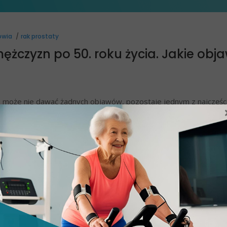
owia
rak prostaty
ężczyzn po 50. roku życia. Jakie obj
zas może nie dawać żadnych objawów, pozostaje jednym z najczęśc
 roku wykrywa się ponad 16 000 nowych przypadków, a ponad 
Przez
Brandpe