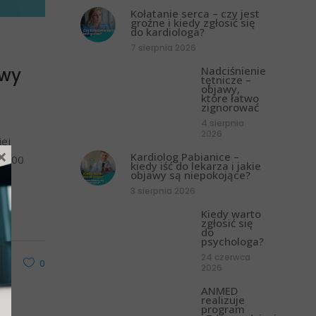
Kołatanie serca – czy jest
groźne i kiedy zgłosić się
do kardiologa?
7 sierpnia 2026
Nadciśnienie
awy
tętnicze –
objawy,
które łatwo
zignorować
4 sierpnia
2026
iej
×
Kardiolog Pabianice –
5 000
kiedy iść do lekarza i jakie
objawy są niepokojące?
3 sierpnia 2026
Kiedy warto
zgłosić się
do
psychologa?
24 czerwca
ak
0
2026
ANMED
realizuje
program