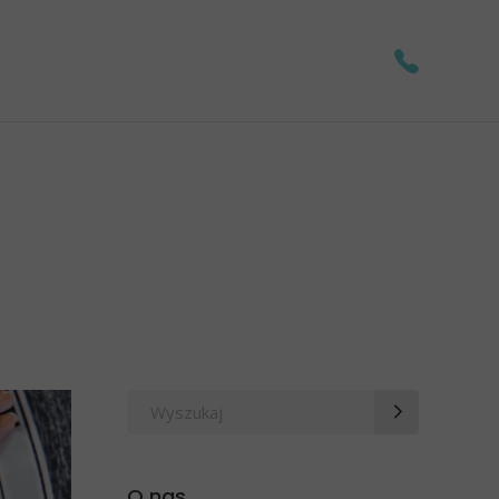
Wyszukaj
po:
O nas