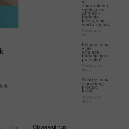
w
znieczuleniu
ogólnym w
Anmed –
badanie,
którego nie
warto się bać
12 czerwca
2026
Kolonoskopia
– jak
k
wygląda
badanie krok
po kroku?
12 czerwca
2026
Gastroskopia
– przebieg
kładu
krok po
kroku
12 czerwca
2026
Obserwuj nas
ak
0