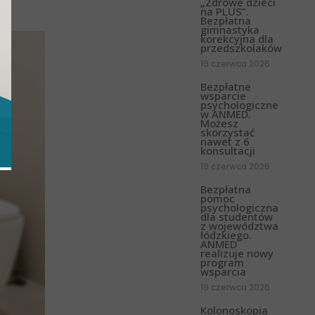
„Zdrowe dzieci
na PLUS”.
Bezpłatna
gimnastyka
korekcyjna dla
przedszkolaków
19 czerwca 2026
Bezpłatne
wsparcie
psychologiczne
w ANMED.
Możesz
skorzystać
nawet z 6
konsultacji
19 czerwca 2026
Bezpłatna
pomoc
psychologiczna
dla studentów
z województwa
łódzkiego.
ANMED
realizuje nowy
program
wsparcia
19 czerwca 2026
Kolonoskopia