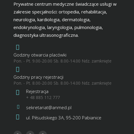
Prywatne centrum medyczne świadczące usługi w
zakresie specjalności: ortopedia, rehabilitacja,
neurologia, kardiologia, dermatologia,
endokrynologia, laryngologia, pulmonologia,
diagnostyka ultrasonograficzna.
Godziny otwarcia placówki
Pon. - Pt. 9.00-20.00 Sb. 8.00-14.00 Ndz. zamknięte
Godziny pracy rejestracji
Pon. - Pt. 8.00-20.00 Sb. 8.00-14.00 Ndz. zamknięte
Rejestracja
+ 48 885 112 777
sekretariat@anmed.pl
ul. Piłsudskiego 3A, 95-200 Pabianice